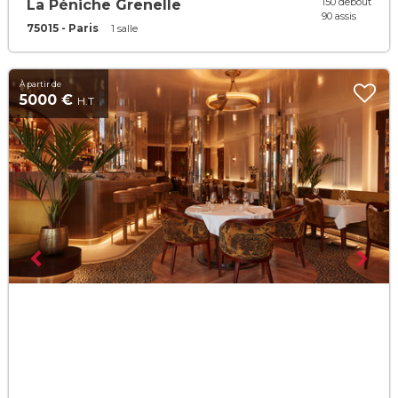
150 debout
La Péniche Grenelle
90 assis
75015 - Paris
1 salle
À partir de
5000 €
H.T