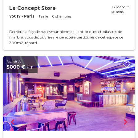
150 debout
Le Concept Store
70 assis
75017 - Paris
1 salle
0 chambres
Derrière la façade haussmannienne alliant briques et pilastres de
marbre, vous découvrirez le caractère particulier de cet espace de
300m2, réparti...
À partir de
5000 €
H.T