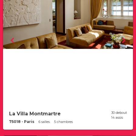
30 debout
La Villa Montmartre
14 assis
75018 - Paris
6 salles
5 chambres