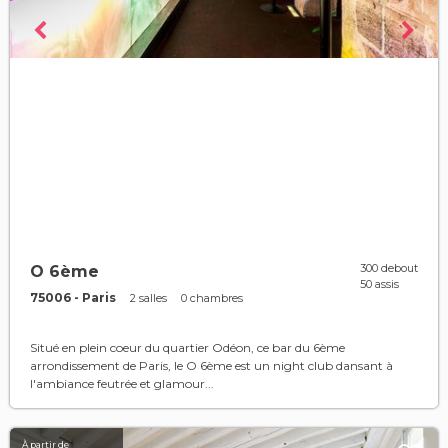
300 debout
O 6ème
50 assis
75006 - Paris
2 salles
0 chambres
Situé en plein coeur du quartier Odéon, ce bar du 6ème
arrondissement de Paris, le O 6ème est un night club dansant à
l'ambiance feutrée et glamour...
À partir de