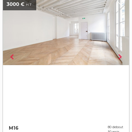
3000 €
H.T
80 debout
M16
50 assis