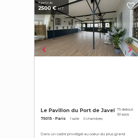
À partir de
2500 €
H.T
75 debout
Le Pavillon du Port de Javel
50 assis
75015 - Paris
1 salle
0 chambres
Dans un cadre privilégié au coeur du plus grand