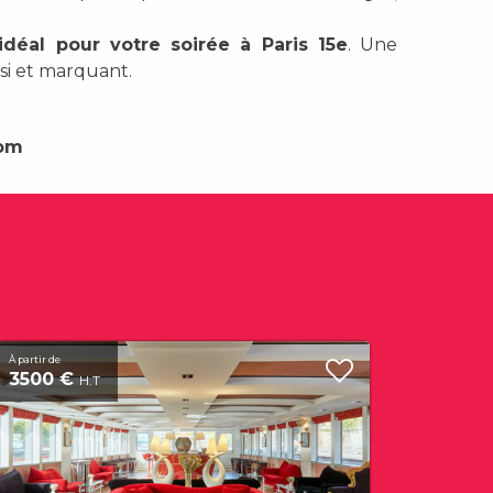
 idéal pour votre soirée à Paris 15e
. Une
i et marquant.
com
À partir de
3500 €
H.T