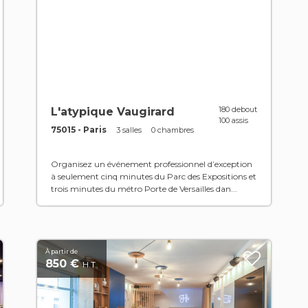
180 debout
L'atypique Vaugirard
100 assis
75015 - Paris
3 salles
0 chambres
Organisez un événement professionnel d’exception
à seulement cinq minutes du Parc des Expositions et
trois minutes du métro Porte de Versailles dan...
À partir de
850 €
H.T