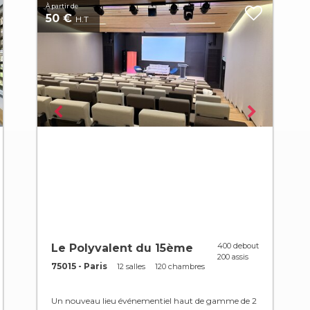
À partir de
50 €
H.T
400 debout
Le Polyvalent du 15ème
200 assis
75015 - Paris
12 salles
120 chambres
Un nouveau lieu événementiel haut de gamme de 2