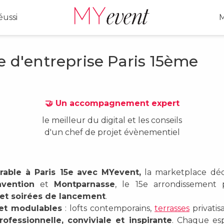
ussi
M
e d'entreprise Paris 15ème
🤝 Un accompagnement expert
le meilleur du digital et les conseils
d'un chef de projet évènementiel
ble à Paris 15e
avec MYevent,
la marketplace déd
vention
et
Montparnasse
, le 15e arrondissement
s et soirées de lancement
.
 et modulables
: lofts contemporains,
terrasses
privatis
rofessionnelle, conviviale et inspirante
. Chaque esp