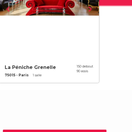
150 debout
La Péniche Grenelle
90 assis
75015 - Paris
1 salle