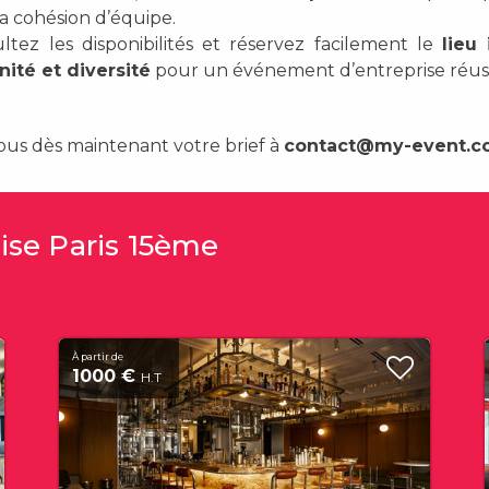
 la cohésion d’équipe.
ltez les disponibilités et réservez facilement le
lieu
nité et diversité
pour un événement d’entreprise réuss
ous dès maintenant votre brief à
contact@my-event.
rise Paris 15ème
À partir de
1000 €
H.T