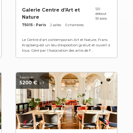
120
Galerie Centre d'Art et
debout
Nature
50 assis
75015 - Paris
2 salles
0 chambres
Le Centre d'art contemporain Art et Nature, Frans
Krajcberg est un lieu d’exposition gratuit et ouvert à
tous. Géré par l’Association des amis de F...
À partir de
5200 €
H.T