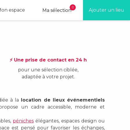
0
on espace
Ajouter un lieu
Ma sélection
⚡ Une prise de contact en 24 h
pour une sélection ciblée,
adaptée à votre projet.
iée à la
location de lieux événementiels
 propose un cadre accessible, moderne et
ables,
péniches
élégantes, espaces design ou
ace est pensé pour favoriser les échanges,