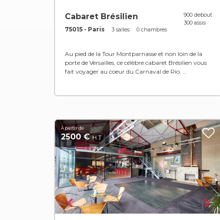
900 debout
Cabaret Brésilien
300 assis
75015 - Paris
3 salles
0 chambres
Au pied de la Tour Montparnasse et non loin de la
porte de Versailles, ce célèbre cabaret Brésilien vous
fait voyager au coeur du Carnaval de Rio. ...
À partir de
2500 €
H.T