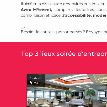
fluidifier la circulation des invités et stimuler
Avec MYevent,
comparez les offres, consu
combinaison efficace d’
accessibilité, moder
Besoin de conseils personnalisés ? Envoyez n
Top 3 lieux soirée d'entrep
À partir de
€
H.T