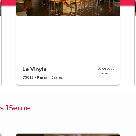
100 debout
Le Vinyle
85 assis
75015 - Paris
5 salles
is 15ème