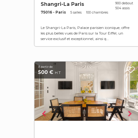
900 debout
Shangri-La Paris
504 assis
75016 - Paris
5 salles
100 chambres
Le Shangri-La Paris, Palace parisien iconique, offre
les plus belles vues de Paris sur la Tour Eiffel, un
service exclusif et exceptionnel, ainsi q...
À partir de
500 €
H.T