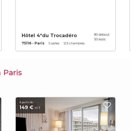
80 debout
Hôtel 4*du Trocadéro
50 assis
75116 - Paris
5 salles
123 chambres
 Paris
À partir de
149 €
H.T