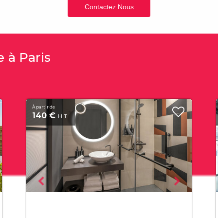
Contactez Nous
 à Paris
À partir de
140 €
H.T