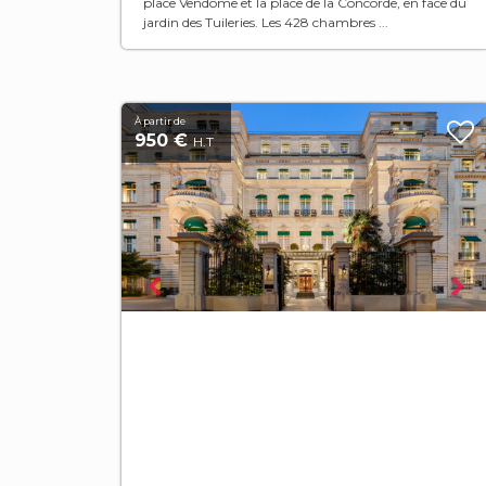
place Vendôme et la place de la Concorde, en face du
jardin des Tuileries. Les 428 chambres ...
À partir de
950 €
H.T