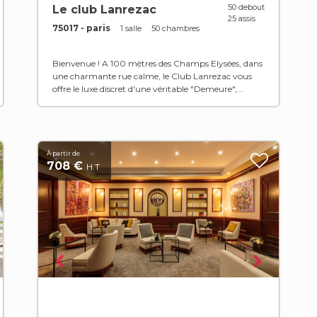
50 debout
Le club Lanrezac
25 assis
75017 - paris
1 salle
50 chambres
Bienvenue ! A 100 mètres des Champs Elysées, dans
une charmante rue calme, le Club Lanrezac vous
offre le luxe discret d'une véritable "Demeure",...
À partir de
708 €
H.T