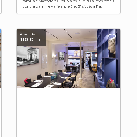
familiale Machefert Group ainsi que 20 autres hôtels
dont la gamme varie entre 3 et 5* situés à Pa...
À partir de
110 €
H.T