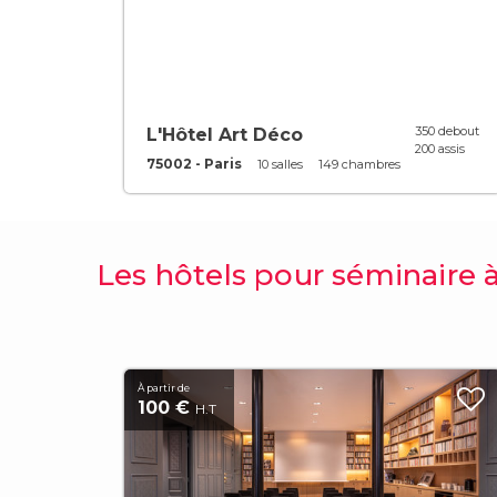
350 debout
L'Hôtel Art Déco
200 assis
75002 - Paris
10 salles
149 chambres
Les hôtels pour séminaire à
À partir de
100 €
H.T