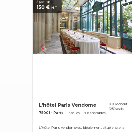
À partir de
150 €
H.T
1600 debout
L'hôtel Paris Vendome
1250 assis
75001 - Paris
13 salles
508 chambres
L'hôtel Paris Vendome est idéalement situé entre la