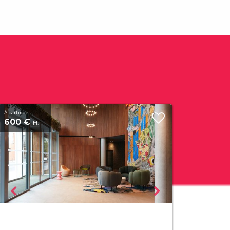
À partir de
600 €
H.T