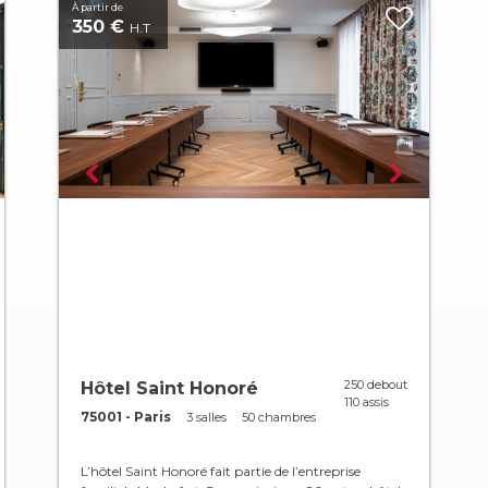
À partir de
350 €
H.T
250 debout
Hôtel Saint Honoré
110 assis
75001 - Paris
3 salles
50 chambres
L’hôtel Saint Honoré fait partie de l’entreprise