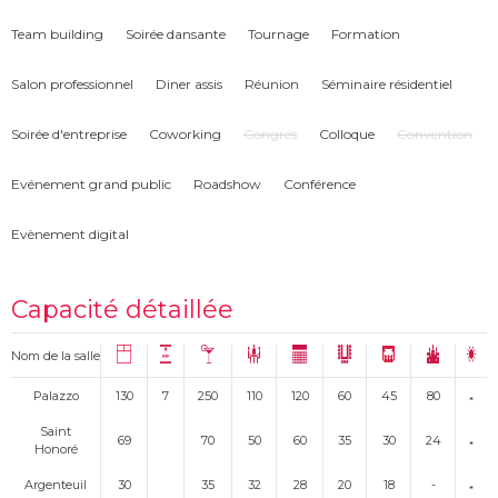
Team building
Soirée dansante
Tournage
Formation
Salon professionnel
Diner assis
Réunion
Séminaire résidentiel
Soirée d'entreprise
Coworking
Congrés
Colloque
Convention
Evénement grand public
Roadshow
Conférence
Evènement digital
Capacité détaillée
Nom de la salle
Palazzo
130
7
250
110
120
60
45
80
Saint
69
70
50
60
35
30
24
Honoré
Argenteuil
30
35
32
28
20
18
-