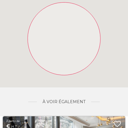
À VOIR ÉGALEMENT
À partir de
€
H.T