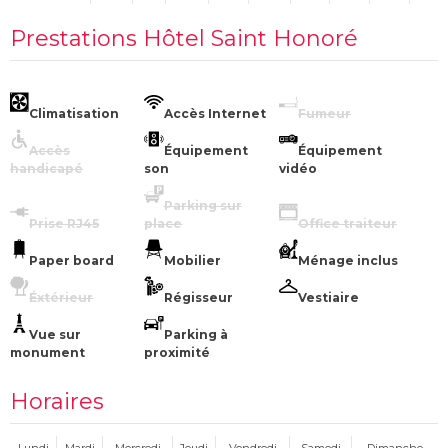
Prestations Hôtel Saint Honoré
Climatisation
Accès Internet
Fumeur
Accès
Équipement
Équipement
handicapé
son
vidéo
Parking sur
Prise RJ45
place
Office traiteur
Paper board
Mobilier
Ménage inclus
Éxtérieur
Régisseur
Vestiaire
Vue sur
Parking à
monument
proximité
Horaires