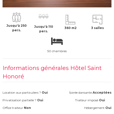
350 €
H.T
Jusqu'à 250
Jusqu'à 110
360 m2
3 salles
pers.
pers.
50 chambres
Informations générales Hôtel Saint
Honoré
Location aux particuliers ?
Oui
Soirée dansante
Acceptées
Privatisation partielle ?
Oui
Traiteur imposé
Oui
Office traiteur
Non
Hébergement
Oui