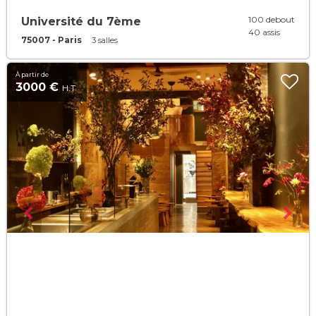
100 debout
Université du 7ème
40 assis
75007 - Paris
3 salles
À partir de
3000 €
H.T