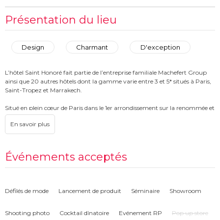
Présentation du lieu
Design
Charmant
D'exception
L’hôtel Saint Honoré fait partie de l’entreprise familiale Machefert Group
ainsi que 20 autres hôtels dont la gamme varie entre 3 et 5* situés à Paris,
Saint-Tropez et Marrakech.
Situé en plein cœur de Paris dans le 1er arrondissement sur la renommée et
animée Rue Saint Honoré et à proximité du musée du Louvre, l’hôtel vous
accueille pour vos séjours et événements dans un univers unique et
novateur en pleine reconversion.
L'hôtel vous réserve de nombreuses surprises : Son bar caché et unique à
Événements acceptés
Paris avec ses cocktails au CBD, ses restaurants qui vous feront voyager,
ses nombreux salons dont le somptueux Palazzo et les nouvelles chambres
rénovées au confort maximal.
Défilés de mode
Lancement de produit
Séminaire
Showroom
Durant cette métamorphose en lieu d'exception, nous avons le plaisir de
vous accueillir dans nos espaces événementiels non concernés par ces
Shooting photo
Cocktail dînatoire
Evénement RP
Pop up store
rénovations portant essentiellement sur l'hébergement.