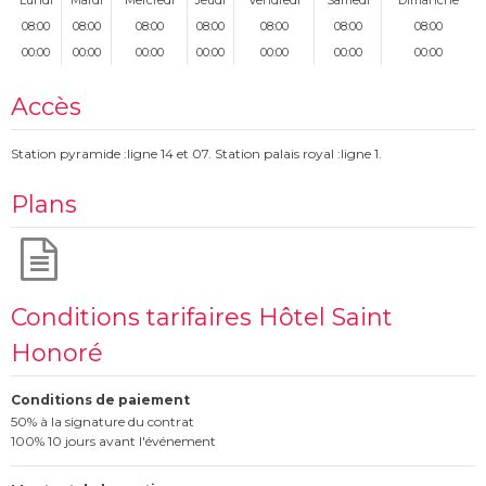
Lundi
Mardi
Mercredi
Jeudi
Vendredi
Samedi
Dimanche
08:00
08:00
08:00
08:00
08:00
08:00
08:00
00:00
00:00
00:00
00:00
00:00
00:00
00:00
Accès
Station pyramide :ligne 14 et 07. Station palais royal :ligne 1.
Plans
Conditions tarifaires Hôtel Saint
Honoré
Conditions de paiement
50% à la signature du contrat
100% 10 jours avant l'événement