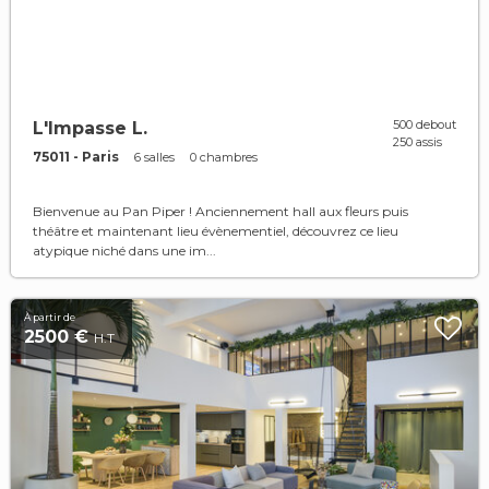
500 debout
L'Impasse L.
250 assis
75011 - Paris
6 salles
0 chambres
Bienvenue au Pan Piper ! Anciennement hall aux fleurs puis
théâtre et maintenant lieu évènementiel, découvrez ce lieu
atypique niché dans une im...
À partir de
2500 €
H.T