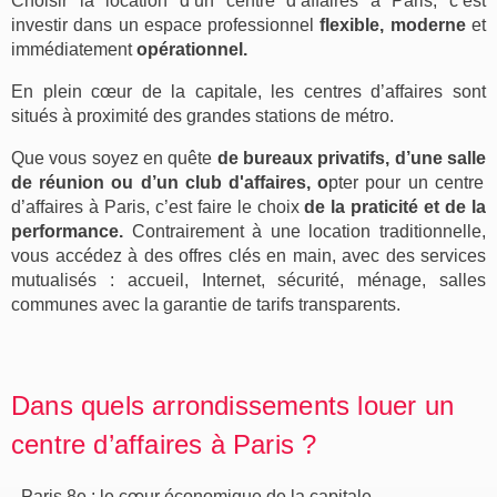
Choisir la
location d’un centre d’affaires à Paris
, c’est
investir dans un
espace professionnel
flexible
, moderne
et
immédiatement
opérationnel.
En plein
cœur
de la
capitale
, les centres d’affaires sont
s
itués à proximité
des grandes
stations de métro.
Que vous soyez
en quête
de bureaux privatifs, d’une
salle
de réunion ou d’un
club
d'affaires, o
pter pour un
centre
d’affaires à Paris
, c’est faire le
choix
de la praticité et de la
performance.
Contrairement à une location traditionnelle,
vous accédez à des
offres
clés en main, avec des services
mutualisés :
accueil
,
Internet
, sécurité, ménage,
salles
communes avec la garantie de
tarifs
transparents
.
Dans quels arrondissements louer un
centre d’affaires à Paris ?
- Paris 8e : le cœur économique de la capitale