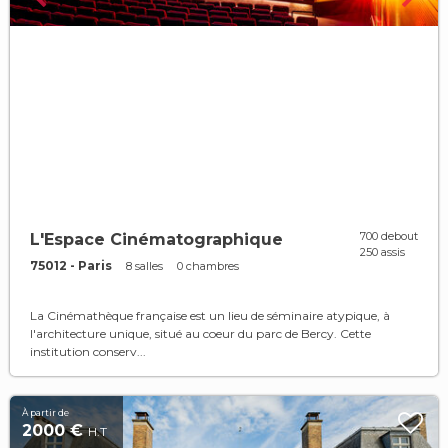
700 debout
L'Espace Cinématographique
250 assis
75012 - Paris
8 salles
0 chambres
La Cinémathèque française est un lieu de séminaire atypique, à
l'architecture unique, situé au coeur du parc de Bercy. Cette
institution conserv...
À partir de
2000 €
H.T