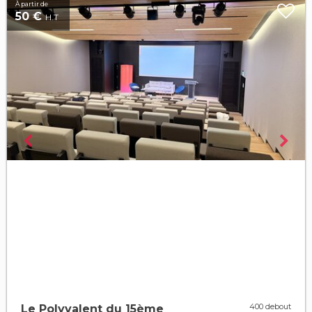
À partir de
50 €
H.T
400 debout
Le Polyvalent du 15ème