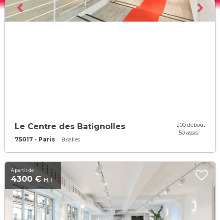
200 debout
Le Centre des Batignolles
150 assis
75017 - Paris
8 salles
À partir de
4300 €
H.T