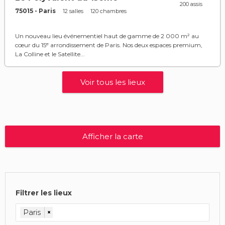
200 assis
75015 - Paris
12 salles
120 chambres
Un nouveau lieu événementiel haut de gamme de 2 000 m² au
cœur du 15ᵉ arrondissement de Paris. Nos deux espaces premium,
La Colline et le Satellite...
Voir tous les lieux
Afficher la carte
Filtrer les lieux
Paris
×