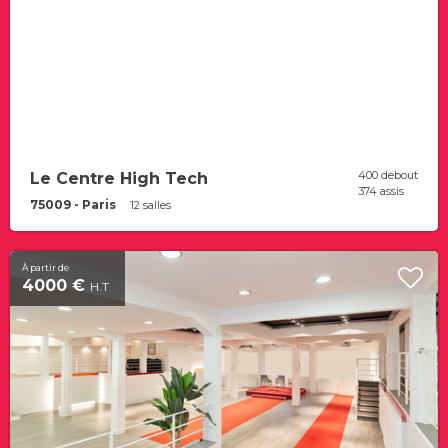
400 debout
Le Centre High Tech
374 assis
75009 - Paris
12 salles
À partir de
4000 €
H.T