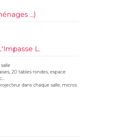
ménages ...)
L'Impasse L.
salle
haises, 20 tables rondes, espace
...
projecteur dans chaque salle, micros