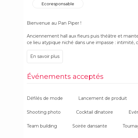
Ecoresponsable
Bienvenue au Pan Piper !
Anciennement hall aux fleurs puis théâtre et main
ce lieu atypique niché dans une impasse : intimité, co
clés pour nous définir !
💡 3 salles modulables et techniquement équipées
👐 1 hall d’accueil pour recevoir vos invités dans les
🌼 2 terrasses privatives
Événements acceptés
🧑‍🧑‍🧒‍🧒 une équipe dédiée à votre évènement
🔑 une proposition clé en main et sur-mesure
🌿 un traiteur éco responsable 100% intégré
Défilés de mode
Lancement de produit
Événements adaptés pour ce lieu :
Shooting photo
Cocktail dînatoire
Evé
🔍 Journées d'étude, plénières, séminaires...
Team building
Soirée dansante
Tourna
📈 Réunions d'informations, présentations d'études 
💃 Soirée dansante