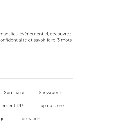
tenant lieu évènementiel, découvrez
nfidentialité et savoir-faire, 3 mots
 meilleures conditions
Séminaire
Showroom
nement RP
Pop up store
ge
Formation
ou AG...