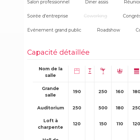
🧩 Teambuilding, animations, fresques...
Salon professionnel
Diner assis
Réunio
🤝 Networking, salons...
🥂 Voeux, soirées de fin d'année...
Soirée d'entreprise
Coworking
Congré
👐 Nous sommes ouverts à tous types d'évènement 
Evénement grand public
Roadshow
C
Capacité détaillée
Nom de la
salle
Grande
190
250
160
18
salle
Auditorium
250
500
180
25
Loft à
120
150
110
12
charpente
Hall de