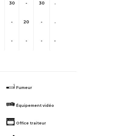
30
-
30
-
20
-
-
-
-
-
Fumeur
Équipement vidéo
Office traiteur