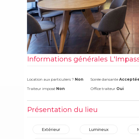
Informations générales L'Impass
Location aux particuliers ?
Non
Soirée dansante
Accepté
Traiteur imposé
Non
Office traiteur
Oui
Présentation du lieu
Extérieur
Lumineux