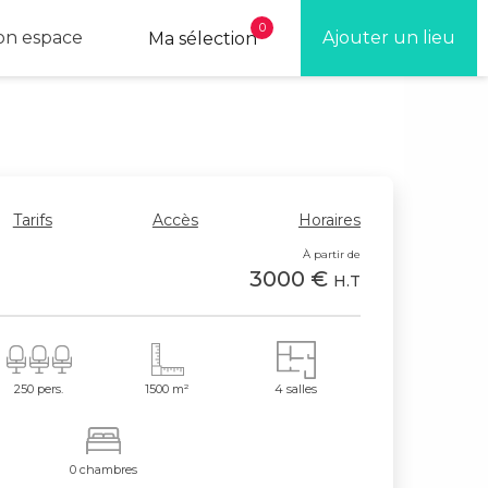
0
n espace
Ajouter un lieu
Ma sélection
Tarifs
Accès
Horaires
À partir de
3000 €
H.T
250 pers.
1500 m²
4 salles
0 chambres