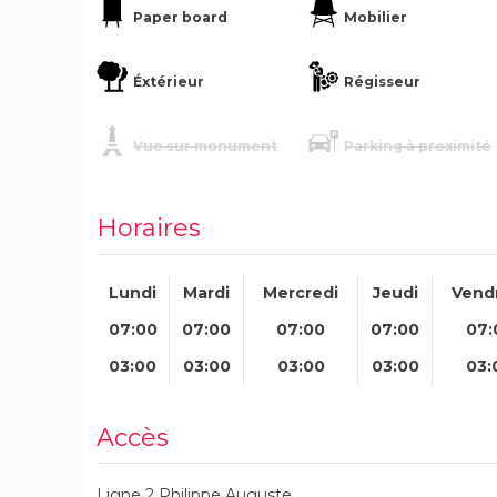
Paper board
Mobilier
Éxtérieur
Régisseur
Vue sur monument
Parking à proximité
Horaires
Lundi
Mardi
Mercredi
Jeudi
Vend
07:00
07:00
07:00
07:00
07:
03:00
03:00
03:00
03:00
03:
Accès
Ligne 2 Philippe Auguste