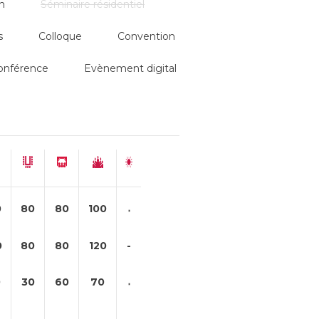
n
Séminaire résidentiel
s
Colloque
Convention
professionnels !
onférence
Evènement digital
0
80
80
100
0
80
80
120
-
0
30
60
70