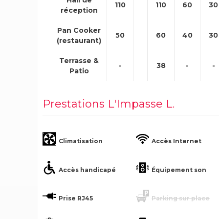
110
110
60
30
réception
Pan Cooker
50
60
40
30
(restaurant)
Terrasse &
-
38
-
-
Patio
Prestations L'Impasse L.
Climatisation
Accès Internet
Accès handicapé
Équipement son
Prise RJ45
Parking sur place