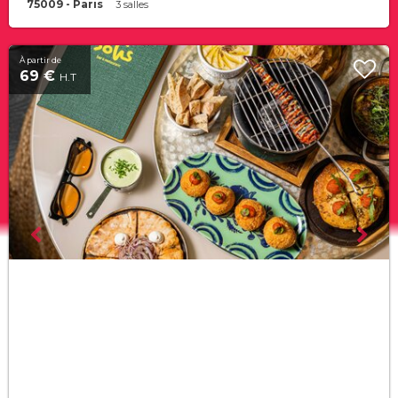
75009 - Paris
3 salles
À partir de
69 €
H.T