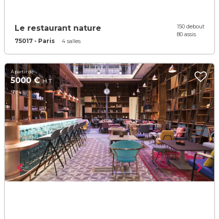
150 debout
Le restaurant nature
80 assis
75017 - Paris
4 salles
À partir de
5000 €
H.T