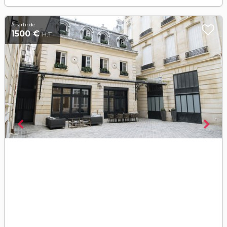
À partir de
1500 €
H.T