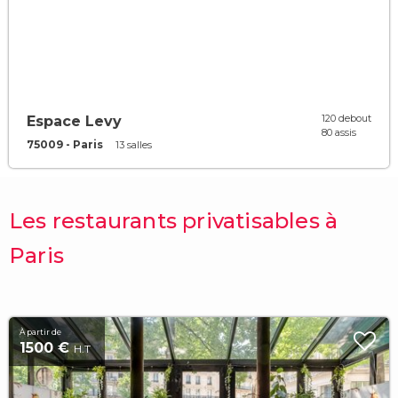
120 debout
Espace Levy
80 assis
75009 - Paris
13 salles
Les restaurants privatisables à
Paris
À partir de
1500 €
H.T