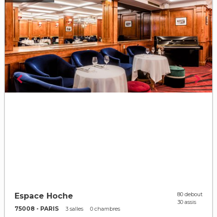
80 debout
Espace Hoche
30 assis
75008 - PARIS
3 salles
0 chambres