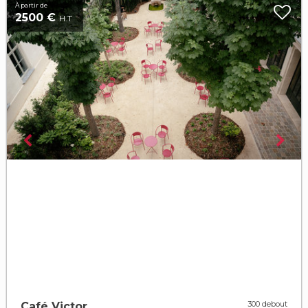
À partir de
2500 €
H.T
300 debout
Café Victor