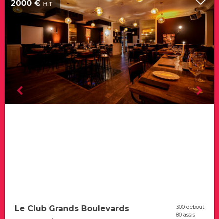
2000 €
H.T
300 debout
Le Club Grands Boulevards
80 assis