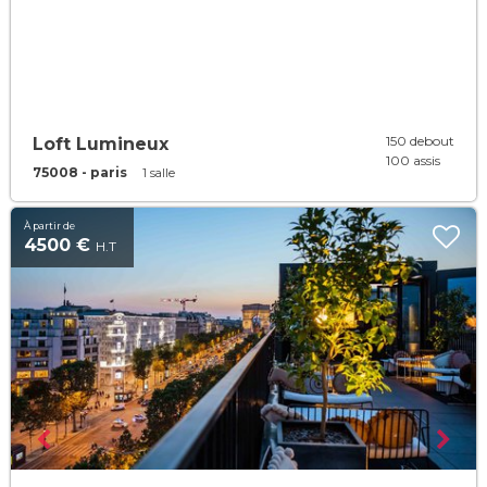
150 debout
Loft Lumineux
100 assis
75008 - paris
1 salle
À partir de
4500 €
H.T