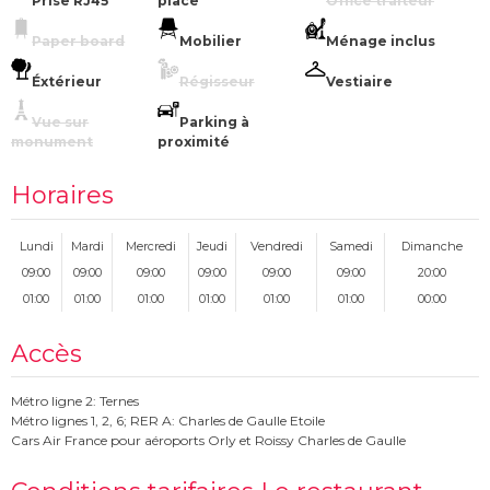
Prise RJ45
place
Office traiteur
Paper board
Mobilier
Ménage inclus
Éxtérieur
Régisseur
Vestiaire
Vue sur
Parking à
monument
proximité
Horaires
Lundi
Mardi
Mercredi
Jeudi
Vendredi
Samedi
Dimanche
09:00
09:00
09:00
09:00
09:00
09:00
20:00
01:00
01:00
01:00
01:00
01:00
01:00
00:00
Accès
Métro ligne 2: Ternes
Métro lignes 1, 2, 6; RER A: Charles de Gaulle Etoile
Cars Air France pour aéroports Orly et Roissy Charles de Gaulle