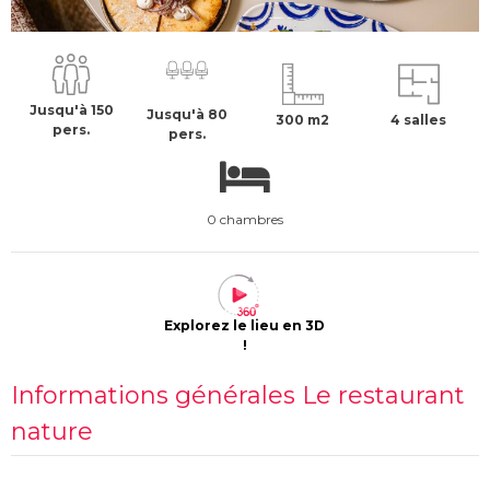
69 €
H.T
Jusqu'à 150
Jusqu'à 80
300 m2
4 salles
pers.
pers.
0 chambres
Explorez le lieu en 3D
!
Informations générales Le restaurant
nature