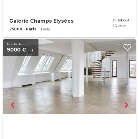
35 debout
Galerie Champs Elysées
40 assis
75008 - Paris
1 salle
À partir de
9000 €
H.T