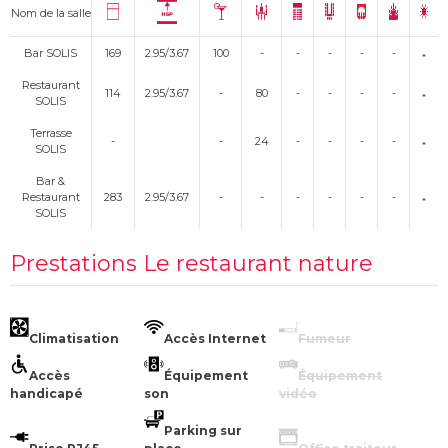
Nom de la salle
Bar SOLIS
169
2.95/3.67
100
-
-
-
-
-
Restaurant
114
2.95/3.67
-
80
-
-
-
-
SOLIS
Terrasse
-
-
24
-
-
-
-
SOLIS
Bar &
Restaurant
283
2.95/3.67
-
-
-
-
-
-
SOLIS
Prestations Le restaurant nature
Climatisation
Accès Internet
Fumeur
Accès
Équipement
Équipement
handicapé
son
vidéo
Parking sur