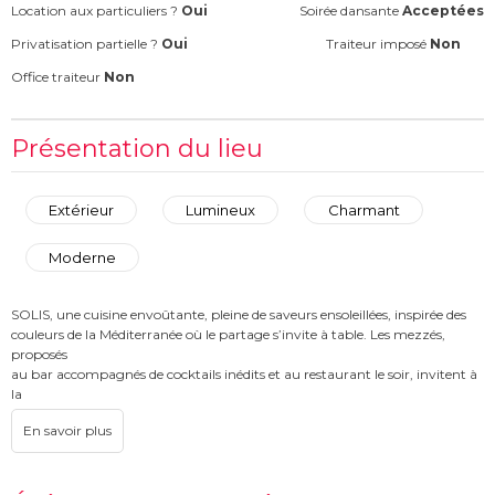
Location aux particuliers ?
Oui
Soirée dansante
Acceptées
Privatisation partielle ?
Oui
Traiteur imposé
Non
Office traiteur
Non
Présentation du lieu
Extérieur
Lumineux
Charmant
Moderne
SOLIS, une cuisine envoûtante, pleine de saveurs ensoleillées, inspirée des
couleurs de la Méditerranée où le partage s’invite à table. Les mezzés,
proposés
au bar accompagnés de cocktails inédits et au restaurant le soir, invitent à
la
convivialité.
Notre cuisine prend racine dans tout le bassin méditerranéen en
sélectionnant
les meilleurs produits & recettes pour offrir une carte solaire, évoluant au fil