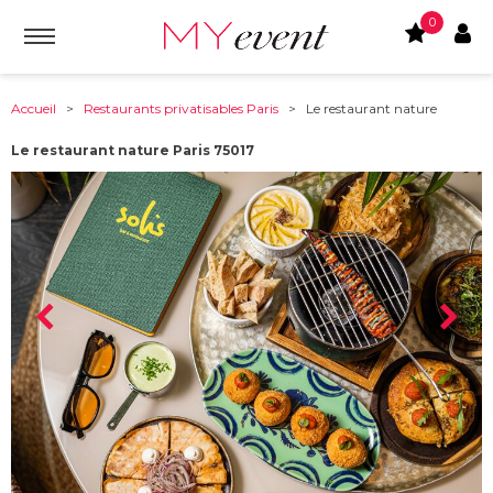
0
Accueil
>
Restaurants privatisables Paris
> Le restaurant nature
Le restaurant nature Paris 75017
À partir de :
75017
-
Paris