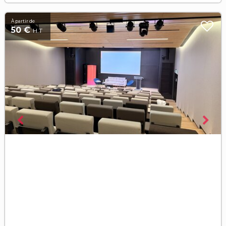
À partir de
50 €
H.T