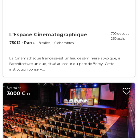
700 debout
L'Espace Cinématographique
250 assis
75012 - Paris
8 salles
0 chambres
La Cinémathèque française est un lieu de séminaire atypique, à
l'architecture unique, situé au coeur du parc de Bercy. Cette
institution conserv...
À partir de
3000 €
H.T