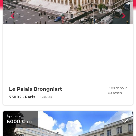
1500 debout
Le Palais Brongniart
600 assis
75002 - Paris
16 salles
À partir de
6000 €
H.T