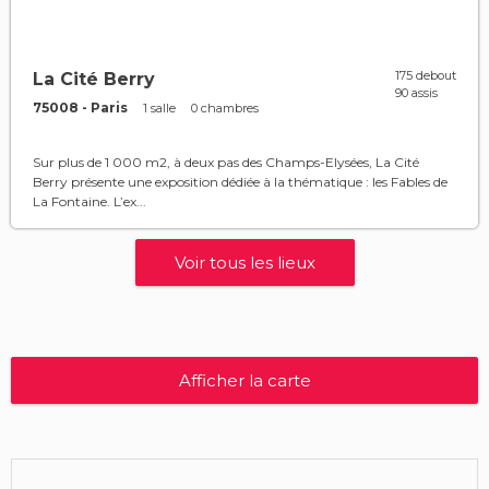
175 debout
La Cité Berry
90 assis
75008 - Paris
1 salle
0 chambres
Sur plus de 1 000 m2, à deux pas des Champs-Elysées, La Cité
Berry présente une exposition dédiée à la thématique : les Fables de
La Fontaine. L’ex...
Voir tous les lieux
Afficher la carte