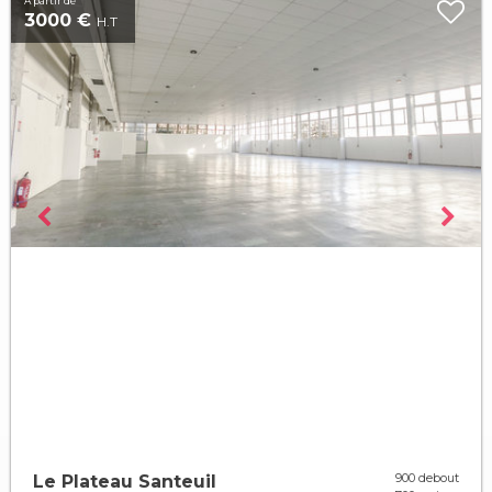
À partir de
3000 €
H.T
900 debout
Le Plateau Santeuil