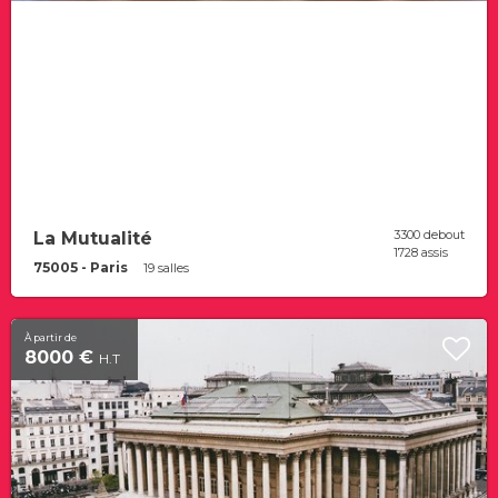
3300 debout
La Mutualité
1728 assis
75005 - Paris
19 salles
À partir de
8000 €
H.T