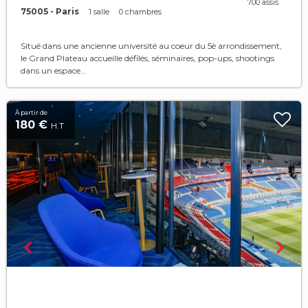
700 assis
75005 - Paris
1 salle
0 chambres
Situé dans une ancienne université au coeur du 5è arrondissement,
le Grand Plateau accueille défilés, séminaires, pop-ups, shootings
dans un espace...
À partir de
180 €
H.T