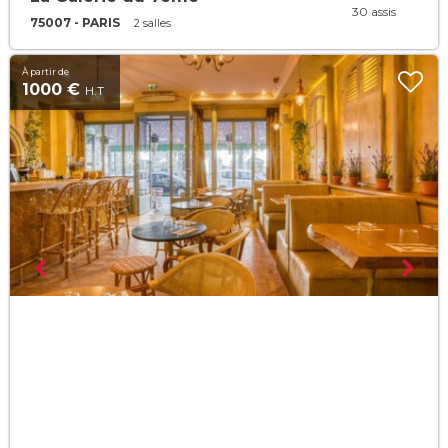
30 assis
75007 - PARIS
2 salles
À partir de
1000 €
H.T