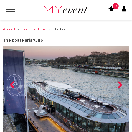
0
Accueil
>
Location lieux
> The boat
The boat Paris 75116
À partir de :
75116
-
Paris