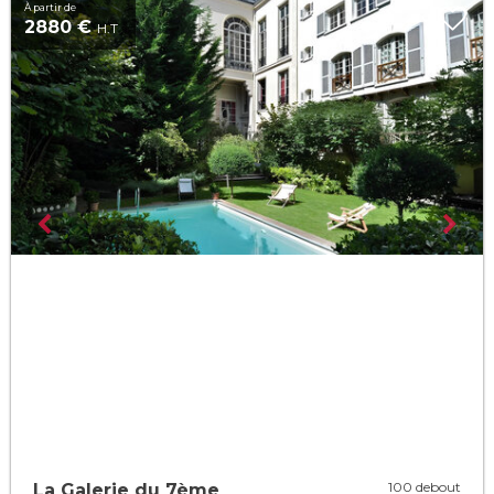
À partir de
2880 €
H.T
100 debout
La Galerie du 7ème