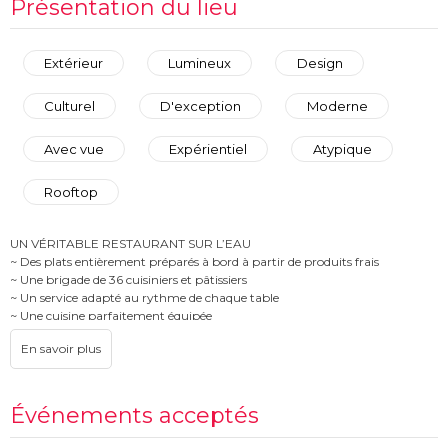
Présentation du lieu
Extérieur
Lumineux
Design
Culturel
D'exception
Moderne
Avec vue
Expérientiel
Atypique
Rooftop
UN VÉRITABLE RESTAURANT SUR L’EAU
~ Des plats entièrement préparés à bord à partir de produits frais
~ Une brigade de 36 cuisiniers et pâtissiers
~ Un service adapté au rythme de chaque table
~ Une cuisine parfaitement équipée
~ Une sélection des plus somptueux vins français
~ Une collection unique d’arts de la table chinés et réalisés sur mesure
UN PAVILLON DES TEMP S NOUVEAUX
~ Premier bateau-restaurant parisien 100% électrique
Événements acceptés
~ Une navigation écologique : faible émission de CO2 par passager
(12g/km versus 146g/km sur un bateau traditionnel), Eco conception