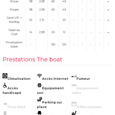
Proue
58
2.08
65
45
-
-
-
-
Poupe
58
2.08
65
45
-
-
-
-
Carré VIP +
22
2.10
-
20
-
-
-
-
Rooftop
Table du
14
2.08
20
12
-
-
-
-
Chef
Privatisation
-
150
120
-
-
-
-
-
totale
Prestations The boat
Climatisation
Accès Internet
Fumeur
Accès
Équipement
Équipement
handicapé
son
vidéo
Parking sur
Prise RJ45
place
Office traiteur