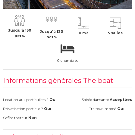
15045 €
H.T
Jusqu'à 150
Jusqu'à 120
0 m2
5 salles
pers.
pers.
0 chambres
Informations générales The boat
Location aux particuliers ?
Oui
Soirée dansante
Acceptées
Privatisation partielle ?
Oui
Traiteur imposé
Oui
Office traiteur
Non