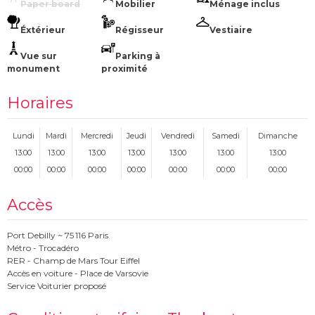
Paper board
Mobilier
Ménage inclus
Éxtérieur
Régisseur
Vestiaire
Vue sur
Parking à
monument
proximité
Horaires
Lundi
Mardi
Mercredi
Jeudi
Vendredi
Samedi
Dimanche
13:00
13:00
13:00
13:00
13:00
13:00
13:00
00:00
00:00
00:00
00:00
00:00
00:00
00:00
Accès
Port Debilly ~ 75 116 Paris
Métro - Trocadéro
RER - Champ de Mars Tour Eiffel
Accès en voiture - Place de Varsovie
Service Voiturier proposé