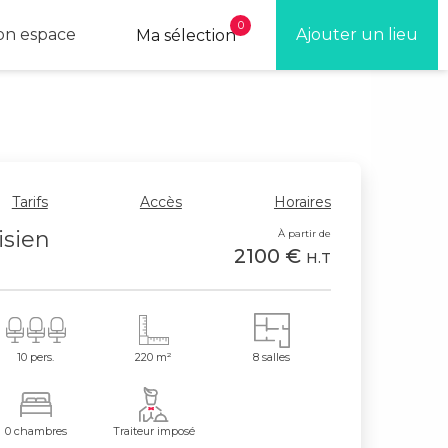
0
n espace
Ajouter un lieu
Ma sélection
Tarifs
Accès
Horaires
isien
À partir de
2100 €
H.T
10 pers.
220 m²
8 salles
0 chambres
Traiteur imposé