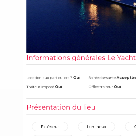
Informations générales Le Yacht
Location aux particuliers ?
Oui
Soirée dansante
Accepté
Traiteur imposé
Oui
Office traiteur
Oui
Présentation du lieu
Extérieur
Lumineux