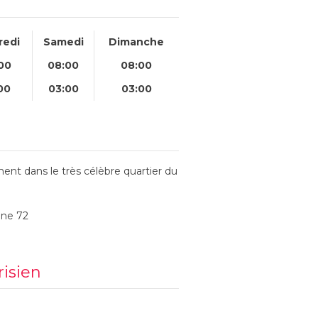
redi
Samedi
Dimanche
00
08:00
08:00
00
03:00
03:00
ent dans le très célèbre quartier du
gne 72
risien