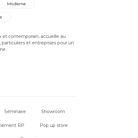
Moderne
ne
x et contemporain, accueille au
 particuliers et entreprises pour un
ne.
ne ambiance conviviale pour vos
ment utiliser le fabuleux Yacht
esure : une croisière unique au
aires, …
anisés sur le bateau, dont :
Séminaire
Showroom
nement RP
Pop up store