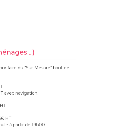
ménages ...)
our faire du "Sur-Mesure" haut de
T.
T avec navigation.
€HT
,5€ HT
ule à partir de 19h00.