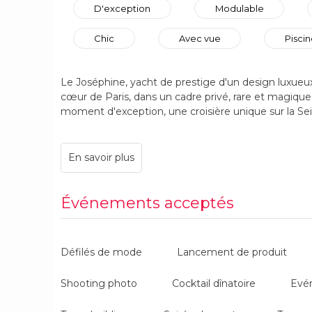
D'exception
Modulable
Chic
Avec vue
Pisci
Le Joséphine, yacht de prestige d'un design luxueu
cœur de Paris, dans un cadre privé, rare et magique,
moment d'exception, une croisière unique sur la Sei
Sur cette péniche à quai ou navigante, profitez d’u
réunions ou soirées d'entreprise. Vous pourrez égale
Joséphine pour plusieurs types de prestations sur m
cœur de Paris, un salon privé pour rendez-vous d’aff
Événements acceptés
Différents types de séminaires d’entreprise sont org
- des séminaires de direction, board
Défilés de mode
Lancement de produit
- des séminaires de management
- des séminaires de vente
Shooting photo
Cocktail dînatoire
Evé
- des séminaires de formation
- des séminaires de commerciaux