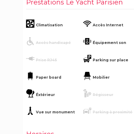
Prestations Le Yacht Parisien
Climatisation
Accès Internet
Accès handicapé
Équipement son
Prise RJ45
Parking sur place
Paper board
Mobilier
Éxtérieur
Régisseur
Vue sur monument
Parking à proximité