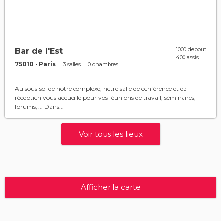
1000 debout
Bar de l'Est
400 assis
75010 - Paris
3 salles
0 chambres
Au sous-sol de notre complexe, notre salle de conférence et de
réception vous accueille pour vos réunions de travail, séminaires,
forums, ... Dans...
Voir tous les lieux
Afficher la carte