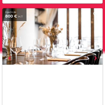
À partir de
800 €
H.T