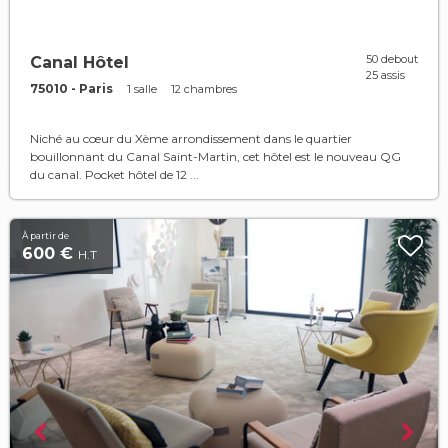
50 debout
Canal Hôtel
25 assis
75010 - Paris
1 salle
12 chambres
Niché au cœur du Xème arrondissement dans le quartier
bouillonnant du Canal Saint-Martin, cet hôtel est le nouveau QG
du canal. Pocket hôtel de 12 ...
À partir de
600 €
H.T