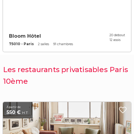
20 debout
Bloom Hôtel
12 assis
75010 - Paris
2 salles
91 chambres
Les restaurants privatisables Paris
10ème
À partir de
550 €
H.T