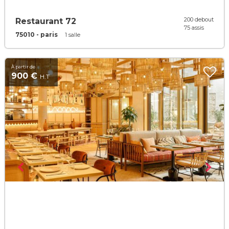
200 debout
Restaurant 72
75 assis
75010 - paris
1 salle
À partir de
900 €
H.T