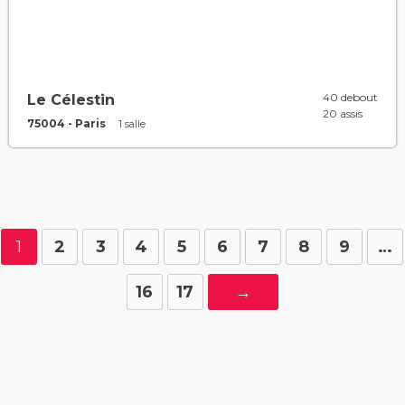
40 debout
Le Célestin
20 assis
75004 - Paris
1 salle
1
2
3
4
5
6
7
8
9
…
16
17
→