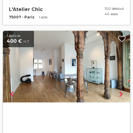
100 debout
L'Atelier Chic
40 assis
75007 - Paris
1 salle
À partir de
400 €
H.T