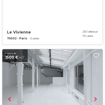
250 debout
Le Vivienne
110 assis
75002 - Paris
6 salles
À partir de
1500 €
H.T