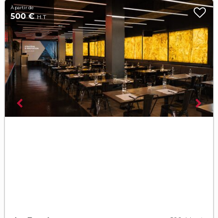
À partir de
500 €
H.T