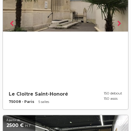
150 debout
Le Cloître Saint-Honoré
150 assis
75008 - Paris
5 salles
À partir de
2500 €
H.T