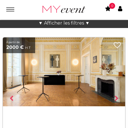
0
Galeries à Paris
▼ Afficher les filtres ▼
À partir de
2000 €
H.T