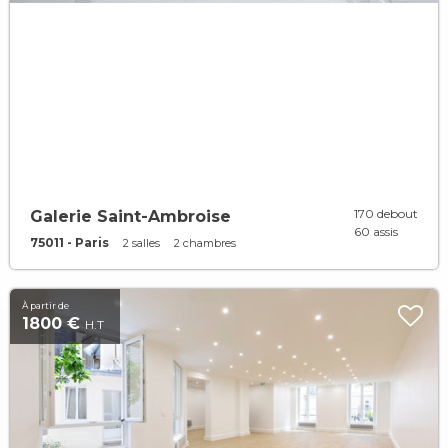
170 debout
Galerie Saint-Ambroise
60 assis
75011 - Paris
2 salles
2 chambres
À partir de
1800 €
H.T