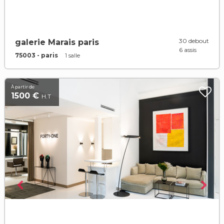
30 debout
galerie Marais paris
6 assis
75003 - paris
1 salle
À partir de
1500 €
H.T