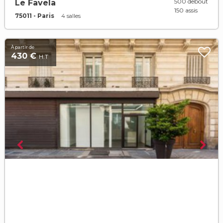
500 debout
Le Favela
150 assis
75011 - Paris
4 salles
À partir de
430 €
H.T