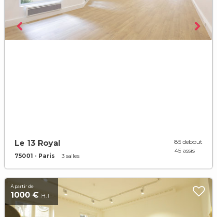
85 debout
Le 13 Royal
45 assis
75001 - Paris
3 salles
À partir de
1000 €
H.T