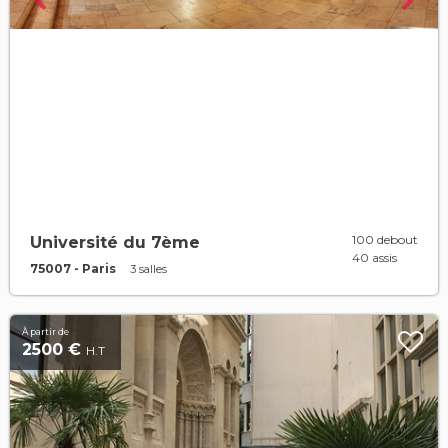
100 debout
Université du 7ème
40 assis
75007 - Paris
3 salles
À partir de
2500 €
H.T