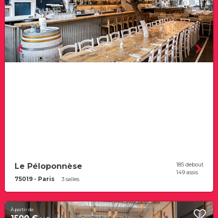
185 debout
Le Péloponnèse
149 assis
75019 - Paris
3 salles
À partir de