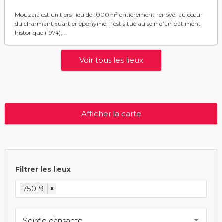
Mouzaïa est un tiers-lieu de 1000m² entièrement rénové, au cœur
du charmant quartier éponyme. Il est situé au sein d’un bâtiment
historique (1974),...
Voir tous les lieux
Afficher la carte
Filtrer les lieux
75019
×
Soirée dansante