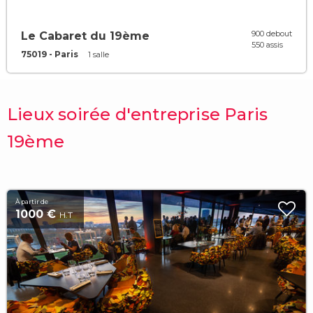
900 debout
Le Cabaret du 19ème
550 assis
75019 - Paris
1 salle
Lieux soirée d'entreprise Paris
19ème
À partir de
1000 €
H.T