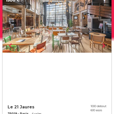
1500 €
H.T
1000 debout
Le 21 Jaures
600 assis
75019 - Paris
6 salles