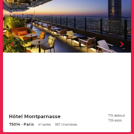
715 debout
Hôtel Montparnasse
726 assis
75014 - Paris
41 salles
957 chambres