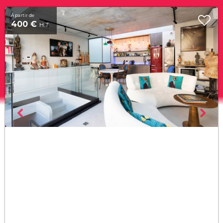
À partir de
400 €
H.T