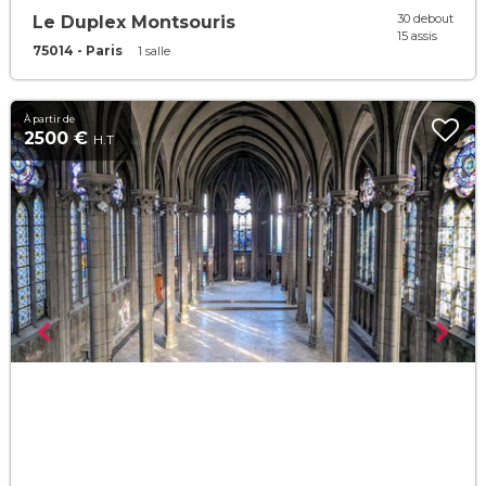
30 debout
Le Duplex Montsouris
15 assis
75014 - Paris
1 salle
À partir de
2500 €
H.T