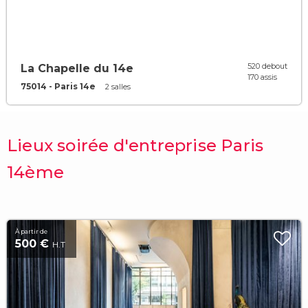
520 debout
La Chapelle du 14e
170 assis
75014 - Paris 14e
2 salles
Lieux soirée d'entreprise Paris
14ème
À partir de
500 €
H.T