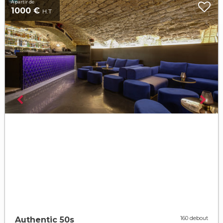
À partir de
1000 €
H.T
160 debout
Authentic 50s