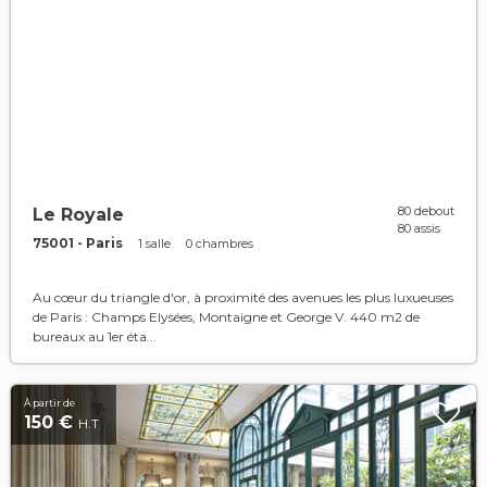
80 debout
Le Royale
80 assis
75001 - Paris
1 salle
0 chambres
Au cœur du triangle d'or, à proximité des avenues les plus luxueuses
de Paris : Champs Elysées, Montaigne et George V. 440 m2 de
bureaux au 1er éta...
À partir de
150 €
H.T