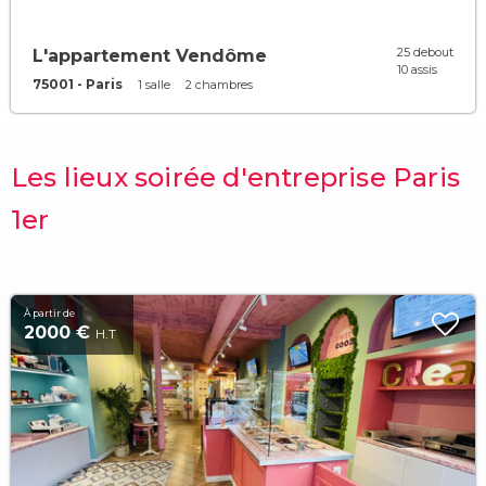
25 debout
L'appartement Vendôme
10 assis
75001 - Paris
1 salle
2 chambres
Les lieux soirée d'entreprise Paris
1er
À partir de
2000 €
H.T