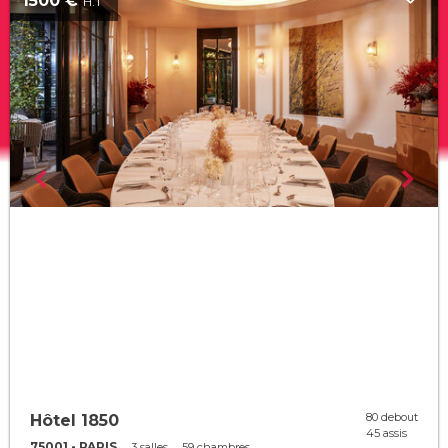
1500 €
H.T
80 debout
Hôtel 1850
45 assis
75001 - PARIS
3 salles
59 chambres