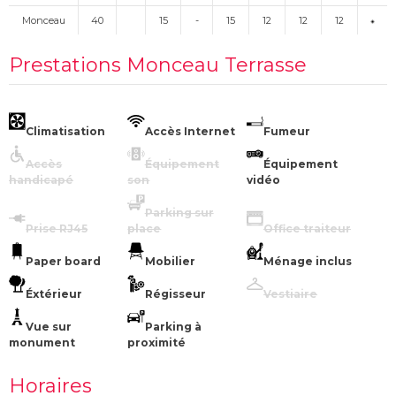
Monceau
40
15
-
15
12
12
12
Prestations Monceau Terrasse
Climatisation
Accès Internet
Fumeur
Accès
Équipement
Équipement
handicapé
son
vidéo
Parking sur
Prise RJ45
place
Office traiteur
Paper board
Mobilier
Ménage inclus
Éxtérieur
Régisseur
Vestiaire
Vue sur
Parking à
monument
proximité
Horaires