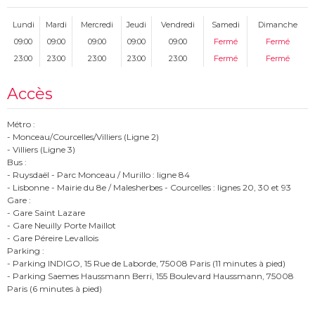
Lundi
Mardi
Mercredi
Jeudi
Vendredi
Samedi
Dimanche
09:00
09:00
09:00
09:00
09:00
Fermé
Fermé
23:00
23:00
23:00
23:00
23:00
Fermé
Fermé
Accès
Métro :
- Monceau/Courcelles/Villiers (Ligne 2)
- Villiers (Ligne 3)
Bus :
- Ruysdaël - Parc Monceau / Murillo : ligne 84
- Lisbonne - Mairie du 8e / Malesherbes - Courcelles : lignes 20, 30 et 93
Gare :
- Gare Saint Lazare
- Gare Neuilly Porte Maillot
- Gare Péreire Levallois
Parking :
- Parking INDIGO, 15 Rue de Laborde, 75008 Paris (11 minutes à pied)
- Parking Saemes Haussmann Berri, 155 Boulevard Haussmann, 75008
Paris (6 minutes à pied)