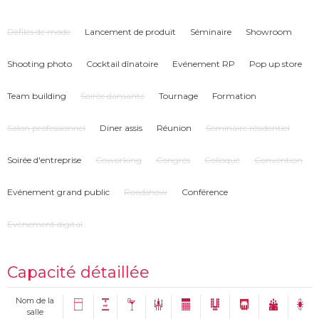
Défilés de mode
Lancement de produit
Séminaire
Showroom
Shooting photo
Cocktail dînatoire
Evénement RP
Pop up store
Team building
Soirée dansante
Tournage
Formation
Salon professionnel
Diner assis
Réunion
Séminaire résidentiel
Soirée d'entreprise
Coworking
Congrés
Colloque
Convention
Evénement grand public
Roadshow
Conférence
Evènement digital
Capacité détaillée
Nom de la
salle