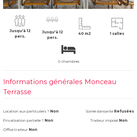
650 €
H.T
Jusqu'à 12
Jusqu'à 12
40 m2
1 salles
pers.
pers.
0 chambres
Informations générales Monceau
Terrasse
Location aux particuliers ?
Non
Soirée dansante
Refusées
Privatisation partielle ?
Non
Traiteur imposé
Non
Office traiteur
Non