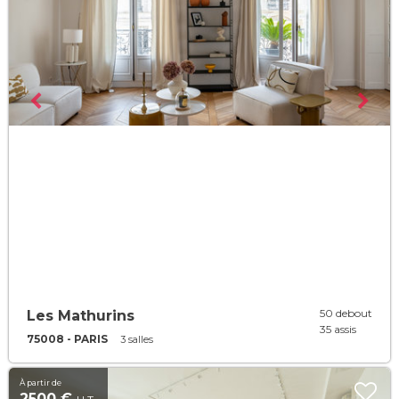
50 debout
Les Mathurins
35 assis
75008 - PARIS
3 salles
À partir de
2500 €