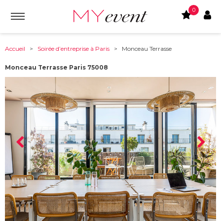
0
Accueil
>
Soirée d’entreprise à Paris
> Monceau Terrasse
Monceau Terrasse Paris 75008
À partir de :
75008
-
PARIS