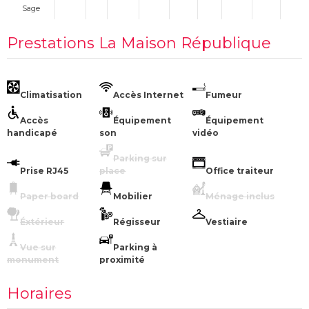
Sage
Prestations La Maison République
Climatisation
Accès Internet
Fumeur
Accès
Équipement
Équipement
handicapé
son
vidéo
Parking sur
Prise RJ45
place
Office traiteur
Paper board
Mobilier
Ménage inclus
Éxtérieur
Régisseur
Vestiaire
Vue sur
Parking à
monument
proximité
Horaires