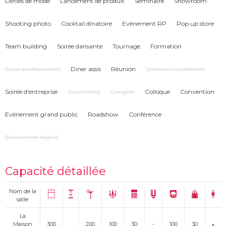
Défilés de mode
Lancement de produit
Séminaire
Showroom
matricielle, vidéo projecteur,…), La Maison République peut accueillir vos
événements et ce, en collant au mieux à votre image de marque.
Shooting photo
Cocktail dînatoire
Evénement RP
Pop up store
Team building
Soirée dansante
Tournage
Formation
Salon professionnel
Diner assis
Réunion
Séminaire résidentiel
Soirée d'entreprise
Coworking
Congrés
Colloque
Convention
Evénement grand public
Roadshow
Conférence
Evènement digital
Capacité détaillée
Nom de la
salle
La
Maison
300
200
100
30
-
100
30