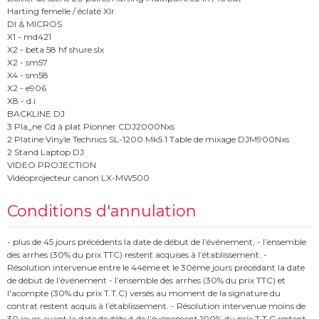
Harting femelle / éclaté Xlr
DI & MICROS
X1 - md421
X2 - beta 58 hf shure slx
X2 - sm57
X4 - sm58
X2 - e906
X8 - d.i
BACKLINE DJ
3 Pla_ne Cd à plat Pionner CDJ2000Nxs
2 Platine Vinyle Technics SL-1200 Mk5 1 Table de mixage DJM900Nxs
2 Stand Laptop DJ
VIDEO PROJECTION
Vidéoprojecteur canon LX-MW500
Conditions d'annulation
- plus de 45 jours précédents la date de début de l’événement, - l’ensemble
des arrhes (30% du prix TTC) restent acquises à l’établissement. -
Résolution intervenue entre le 44ème et le 30ème jours précédant la date
de début de l’événement - l’ensemble des arrhes (30% du prix TTC) et
l'acompte (30% du prix T.T.C) versés au moment de la signature du
contrat restent acquis à l’établissement. - Résolution intervenue moins de
30 jours avant la date de début de l’événement 100% du prix T.T.C restent