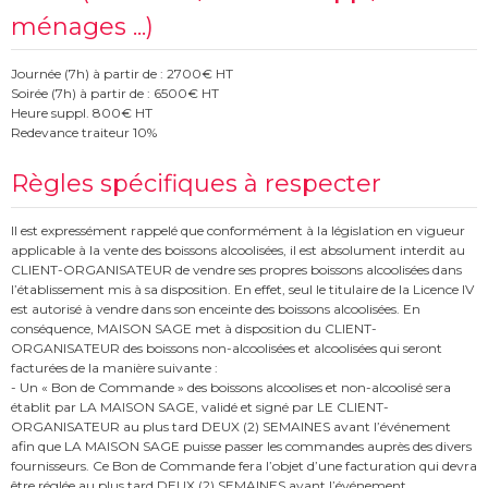
ménages ...)
Journée (7h) à partir de : 2700€ HT
Soirée (7h) à partir de : 6500€ HT
Heure suppl. 800€ HT
Redevance traiteur 10%
Règles spécifiques à respecter
Il est expressément rappelé que conformément à la législation en vigueur
applicable à la vente des boissons alcoolisées, il est absolument interdit au
CLIENT-ORGANISATEUR de vendre ses propres boissons alcoolisées dans
l’établissement mis à sa disposition. En effet, seul le titulaire de la Licence IV
est autorisé à vendre dans son enceinte des boissons alcoolisées. En
conséquence, MAISON SAGE met à disposition du CLIENT-
ORGANISATEUR des boissons non-alcoolisées et alcoolisées qui seront
facturées de la manière suivante :
- Un « Bon de Commande » des boissons alcoolises et non-alcoolisé sera
établit par LA MAISON SAGE, validé et signé par LE CLIENT-
ORGANISATEUR au plus tard DEUX (2) SEMAINES avant l’événement
afin que LA MAISON SAGE puisse passer les commandes auprès des divers
fournisseurs. Ce Bon de Commande fera l’objet d’une facturation qui devra
être réglée au plus tard DEUX (2) SEMAINES avant l’événement.