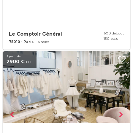
600 debout
Le Comptoir Général
130 assis
75010 - Paris
4 salles
À partir de
2900 €
H.T