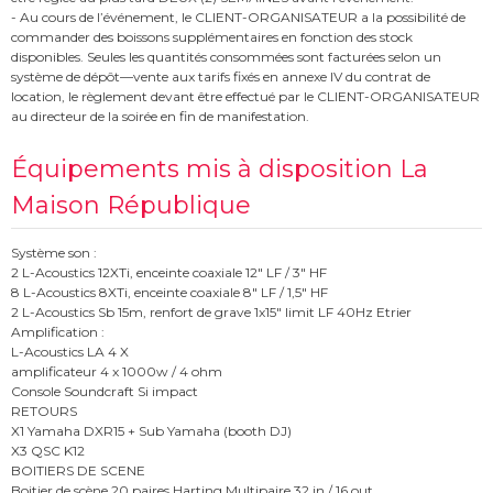
- Au cours de l’événement, le CLIENT-ORGANISATEUR a la possibilité de
commander des boissons supplémentaires en fonction des stock
disponibles. Seules les quantités consommées sont facturées selon un
système de dépôt—vente aux tarifs fixés en annexe IV du contrat de
location, le règlement devant être effectué par le CLIENT-ORGANISATEUR
au directeur de la soirée en fin de manifestation.
Équipements mis à disposition La
Maison République
Système son :
2 L-Acoustics 12XTi, enceinte coaxiale 12" LF / 3" HF
8 L-Acoustics 8XTi, enceinte coaxiale 8" LF / 1,5" HF
2 L-Acoustics Sb 15m, renfort de grave 1x15" limit LF 40Hz Etrier
Amplification :
L-Acoustics LA 4 X
amplificateur 4 x 1000w / 4 ohm
Console Soundcraft Si impact
RETOURS
X1 Yamaha DXR15 + Sub Yamaha (booth DJ)
X3 QSC K12
BOITIERS DE SCENE
Boitier de scène 20 paires Harting Multipaire 32 in / 16 out