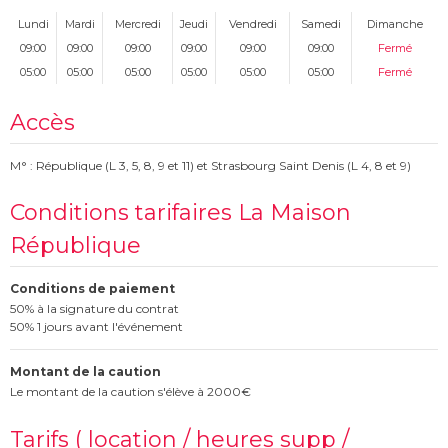
Lundi
Mardi
Mercredi
Jeudi
Vendredi
Samedi
Dimanche
09:00
09:00
09:00
09:00
09:00
09:00
Fermé
05:00
05:00
05:00
05:00
05:00
05:00
Fermé
Accès
M° : République (L 3, 5, 8, 9 et 11) et Strasbourg Saint Denis (L 4, 8 et 9)
Conditions tarifaires La Maison
République
Conditions de paiement
50% à la signature du contrat
50% 1 jours avant l'événement
Montant de la caution
Le montant de la caution s'élève à 2000€
Tarifs ( location / heures supp /