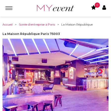
0
Accueil
>
Soirée d’entreprise à Paris
> La Maison République
La Maison République Paris 75003
À partir de :
75003
-
PARIS