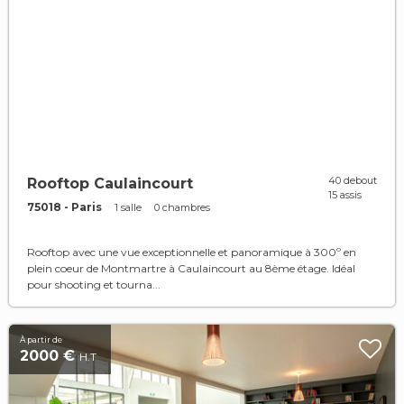
40 debout
Rooftop Caulaincourt
15 assis
75018 - Paris
1 salle
0 chambres
Rooftop avec une vue exceptionnelle et panoramique à 300º en
plein coeur de Montmartre à Caulaincourt au 8ème étage. Idéal
pour shooting et tourna...
À partir de
2000 €
H.T