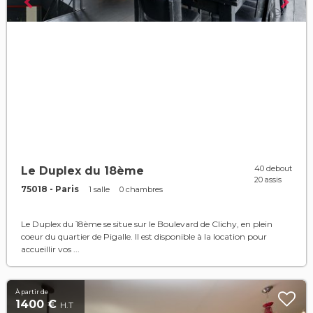
40 debout
Le Duplex du 18ème
20 assis
75018 - Paris
1 salle
0 chambres
Le Duplex du 18ème se situe sur le Boulevard de Clichy, en plein
coeur du quartier de Pigalle. Il est disponible à la location pour
accueillir vos ...
À partir de
1400 €
H.T