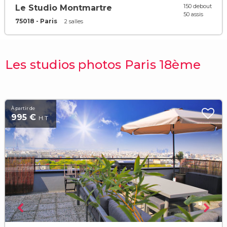
150 debout
Le Studio Montmartre
50 assis
75018 - Paris
2 salles
Les studios photos Paris 18ème
À partir de
995 €
H.T