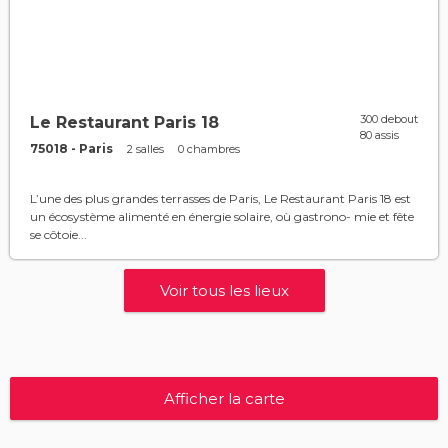
300 debout
Le Restaurant Paris 18
80 assis
75018 - Paris
2 salles
0 chambres
L’une des plus grandes terrasses de Paris, Le Restaurant Paris 18 est
un écosystème alimenté en énergie solaire, où gastrono- mie et fête
se côtoie...
Voir tous les lieux
Afficher la carte