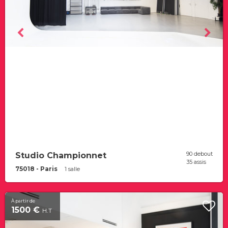
90 debout
Studio Championnet
35 assis
75018 - Paris
1 salle
À partir de
1500 €
H.T