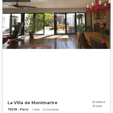
60 debout
La Villa de Montmartre
30 assis
75018 - Paris
1 salle
0 chambres