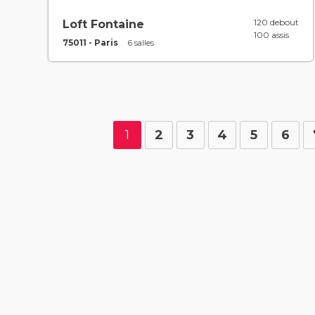
120 debout
Loft Fontaine
100 assis
75011 - Paris
6 salles
1
2
3
4
5
6