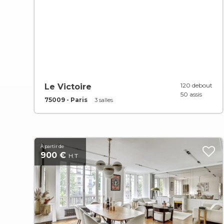
120 debout
Le Victoire
50 assis
75009 - Paris
3 salles
À partir de
900 €
H.T