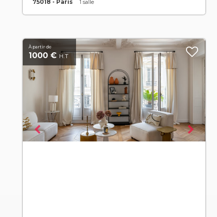
75018 - Paris
1 salle
À partir de
1000 €
H.T