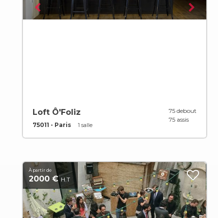
75 debout
Loft Ô'Foliz
75 assis
75011 - Paris
1 salle
À partir de
2000 €
H.T