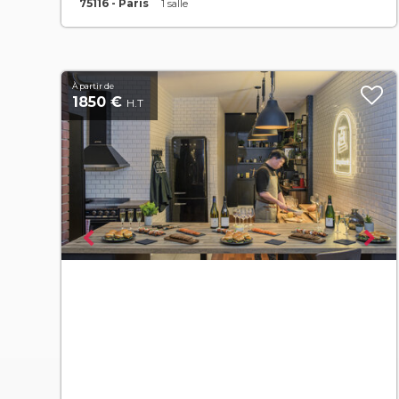
75116 - Paris
1 salle
À partir de
1850 €
H.T