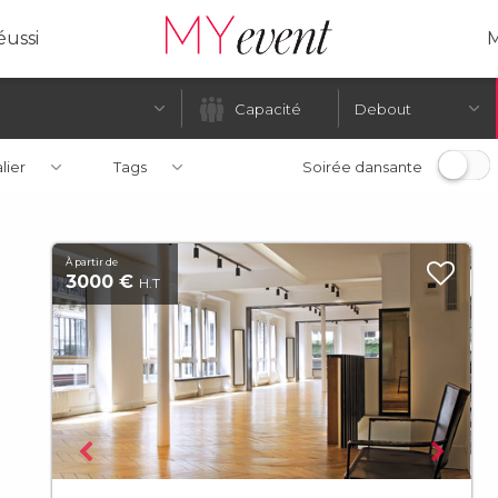
ussi
M
Debout
alier
Tags
Soirée dansante
À partir de
3000 €
H.T