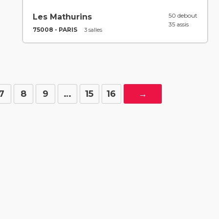
50 debout
Les Mathurins
35 assis
75008 - PARIS
3 salles
7
8
9
…
15
16
→