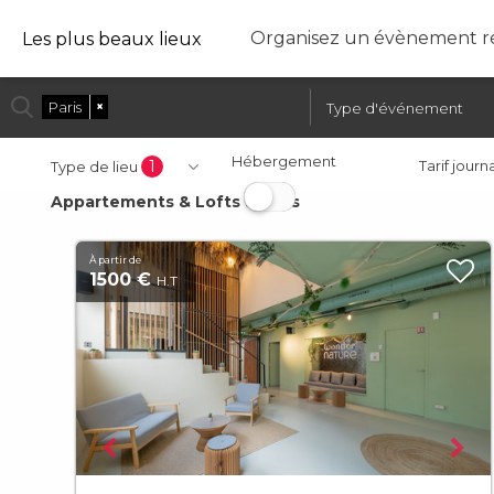
Organisez un évènement ré
Les plus beaux lieux
Paris
×
Hébergement
1
Tarif journ
Type de lieu
Appartements & Lofts à Paris
À partir de
1500 €
H.T