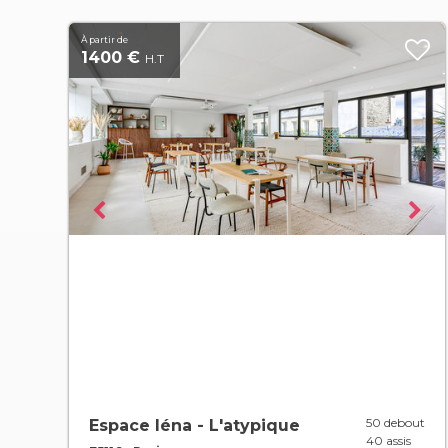
À partir de
1400 €
H.T
50 debout
Espace Iéna - L'atypique
40 assis