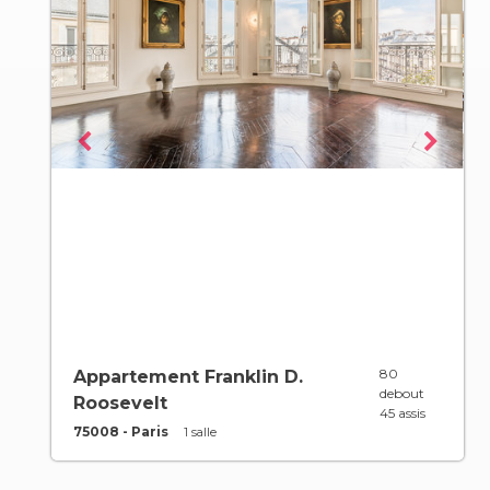
80
Appartement Franklin D.
debout
Roosevelt
45 assis
75008 - Paris
1 salle