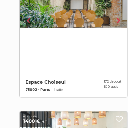
172 debout
Espace Choiseul
100 assis
75002 - Paris
1 salle
À partir de
1400 €
H.T