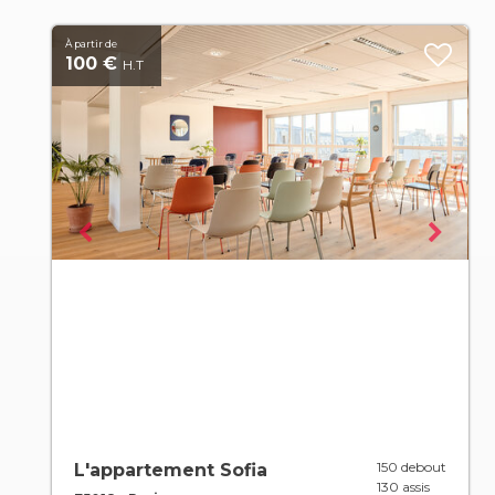
À partir de
100 €
H.T
150 debout
L'appartement Sofia
130 assis