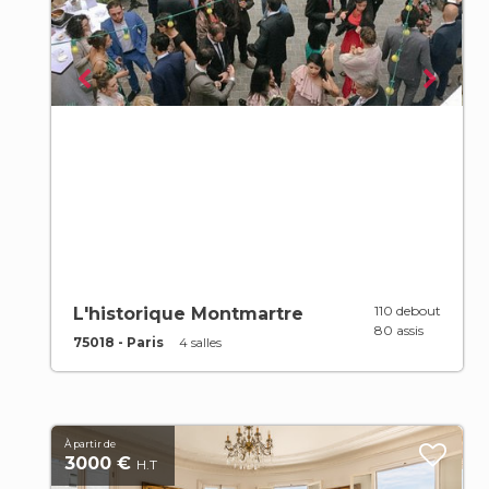
110 debout
L'historique Montmartre
80 assis
75018 - Paris
4 salles
À partir de
3000 €
H.T