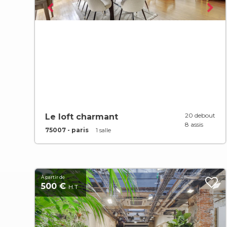
20 debout
Le loft charmant
8 assis
75007 - paris
1 salle
À partir de
500 €
H.T