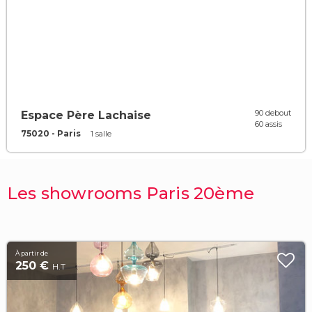
90 debout
Espace Père Lachaise
60 assis
75020 - Paris
1 salle
Les showrooms Paris 20ème
À partir de
250 €
H.T