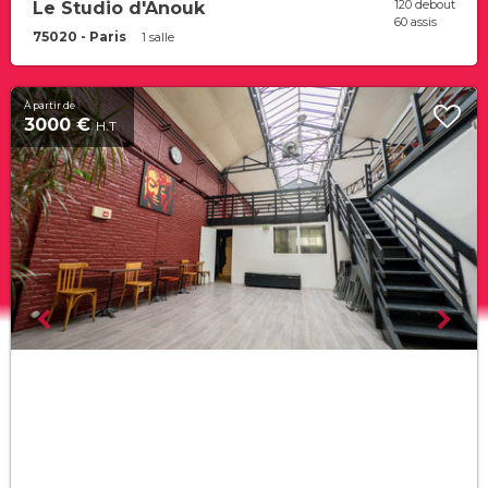
120 debout
Le Studio d'Anouk
60 assis
75020 - Paris
1 salle
À partir de
3000 €
H.T