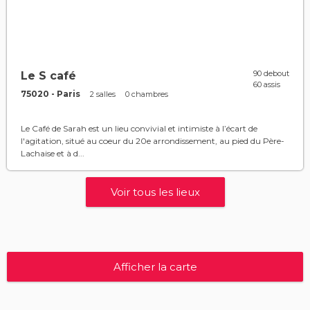
90 debout
Le S café
60 assis
75020 - Paris
2 salles
0 chambres
Le Café de Sarah est un lieu convivial et intimiste à l’écart de
l'agitation, situé au coeur du 20e arrondissement, au pied du Père-
Lachaise et à d...
Voir tous les lieux
Afficher la carte