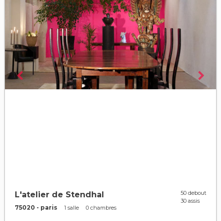
50 debout
L'atelier de Stendhal
30 assis
75020 - paris
1 salle
0 chambres