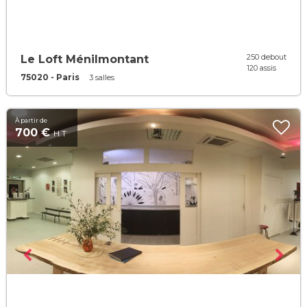
250 debout
Le Loft Ménilmontant
120 assis
75020 - Paris
3 salles
À partir de
700 €
H.T