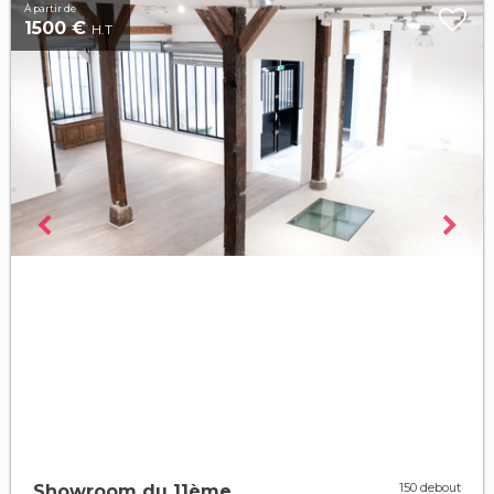
À partir de
1500 €
H.T
150 debout
Showroom du 11ème