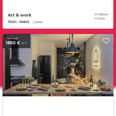
45 debout
Art & work
45 assis
75011 - PARIS
2 salles
À partir de
1850 €
H.T