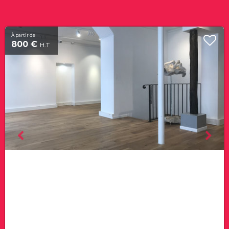
À partir de
800 €
H.T