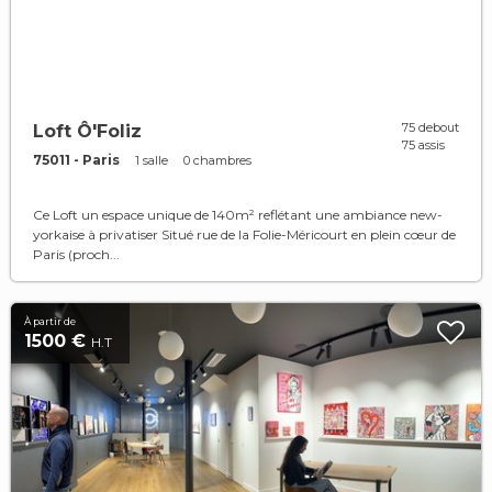
75 debout
Loft Ô'Foliz
75 assis
75011 - Paris
1 salle
0 chambres
Ce Loft un espace unique de 140m² reflétant une ambiance new-
yorkaise à privatiser Situé rue de la Folie-Méricourt en plein cœur de
Paris (proch...
À partir de
1500 €
H.T