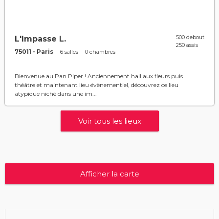
500 debout
L'Impasse L.
250 assis
75011 - Paris
6 salles
0 chambres
Bienvenue au Pan Piper ! Anciennement hall aux fleurs puis
théâtre et maintenant lieu évènementiel, découvrez ce lieu
atypique niché dans une im...
Voir tous les lieux
Afficher la carte