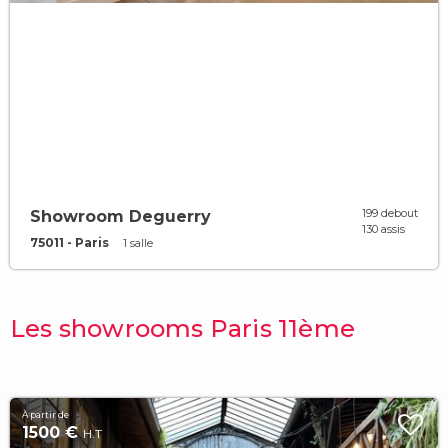
199 debout
Showroom Deguerry
130 assis
75011 - Paris
1 salle
Les showrooms Paris 11ème
À partir de
1500 €
H.T