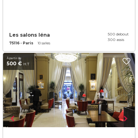
500 debout
Les salons Iéna
300 assis
75116 - Paris
10 salles
À partir de
500 €
H.T