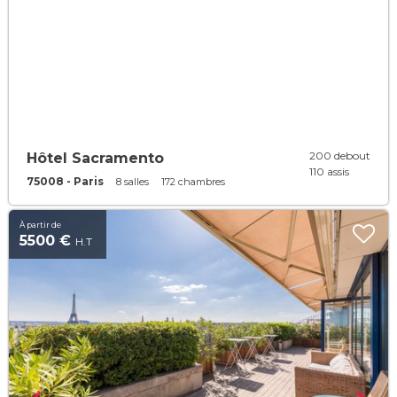
200 debout
Hôtel Sacramento
110 assis
75008 - Paris
8 salles
172 chambres
À partir de
5500 €
H.T