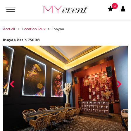
0
Accueil
>
Location lieux
> Inayaa
Inayaa Paris 75008
À partir de :
75008
-
Paris