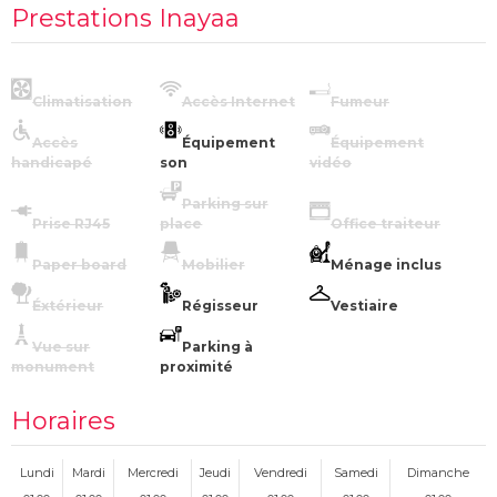
Prestations Inayaa
Climatisation
Accès Internet
Fumeur
Accès
Équipement
Équipement
handicapé
son
vidéo
Parking sur
Prise RJ45
place
Office traiteur
Paper board
Mobilier
Ménage inclus
Éxtérieur
Régisseur
Vestiaire
Vue sur
Parking à
monument
proximité
Horaires
Lundi
Mardi
Mercredi
Jeudi
Vendredi
Samedi
Dimanche