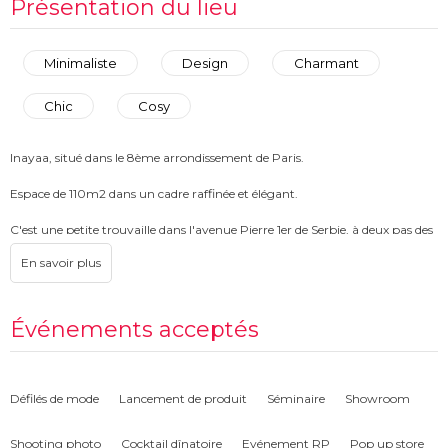
Présentation du lieu
Minimaliste
Design
Charmant
Chic
Cosy
Inayaa, situé dans le 8ème arrondissement de Paris.
Espace de 110m2 dans un cadre raffinée et élégant.
C'est une petite trouvaille dans l'avenue Pierre 1er de Serbie, à deux pas des
Champs-Élysées.
L'établissement vous accueille en privatisation dans le cadre d'événements
privés ou professionnels
Événements acceptés
Défilés de mode
Lancement de produit
Séminaire
Showroom
Shooting photo
Cocktail dînatoire
Evénement RP
Pop up store