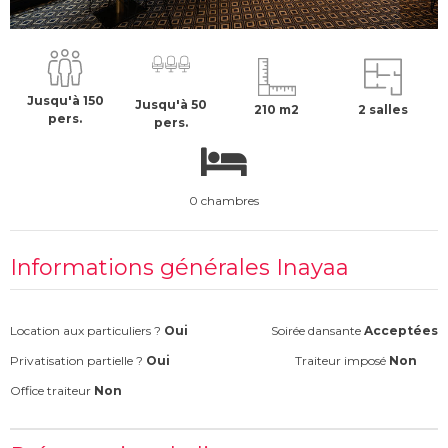
2500 €
H.T
Jusqu'à 150
Jusqu'à 50
210 m2
2 salles
pers.
pers.
0 chambres
Informations générales Inayaa
Location aux particuliers ?
Oui
Soirée dansante
Acceptées
Privatisation partielle ?
Oui
Traiteur imposé
Non
Office traiteur
Non