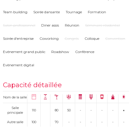
Team building
Soirée dansante
Tournage
Formation
Salon professionnel
Diner assis
Réunion
Séminaire résidentiel
Soirée d'entreprise
Coworking
Congrés
Colloque
Convention
Evénement grand public
Roadshow
Conférence
Evènement digital
Capacité détaillée
Nom de la salle
Salle
110
80
50
-
-
-
-
principale
Autre salle
100
70
-
-
-
-
-
-