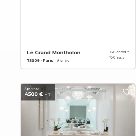
180 debout
Le Grand Montholon
180 assis
75009 - Paris
8 salles
À partir de
4500 €
H.T