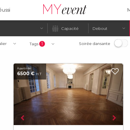
ussi
M
Debout
alier
1
Soirée dansante
Tags
À partir de
6500 €
H.T