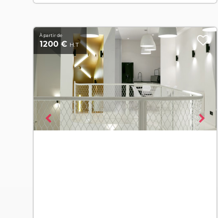
À partir de
1200 €
H.T