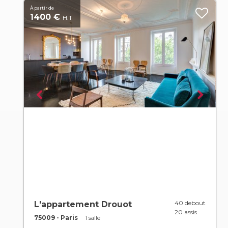
À partir de
1400 €
H.T
40 debout
L'appartement Drouot
20 assis
75009 - Paris
1 salle