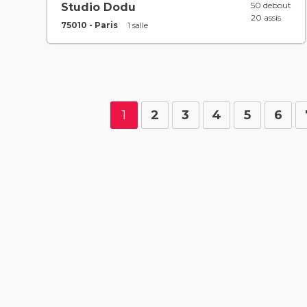
50 debout
Studio Dodu
20 assis
75010 - Paris
1 salle
1
2
3
4
5
6