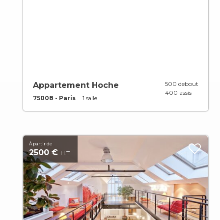
500 debout
Appartement Hoche
400 assis
75008 - Paris
1 salle
À partir de
2500 €
H.T