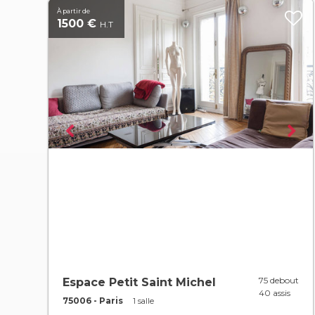
À partir de
1500 €
H.T
75 debout
Espace Petit Saint Michel
40 assis
75006 - Paris
1 salle