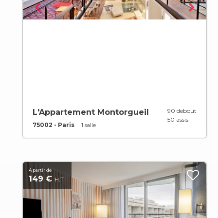
90 debout
L'Appartement Montorgueil
50 assis
75002 - Paris
1 salle
À partir de
149 €
H.T