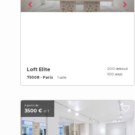
200 debout
Loft Elite
100 assis
75008 - Paris
1 salle
À partir de
3500 €
H.T