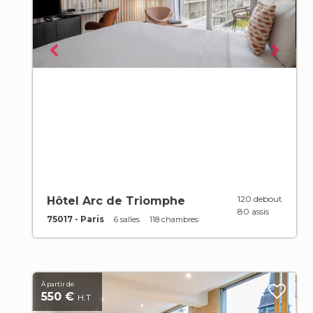
120 debout
Hôtel Arc de Triomphe
80 assis
75017 - Paris
6 salles
118 chambres
À partir de
550 €
H.T