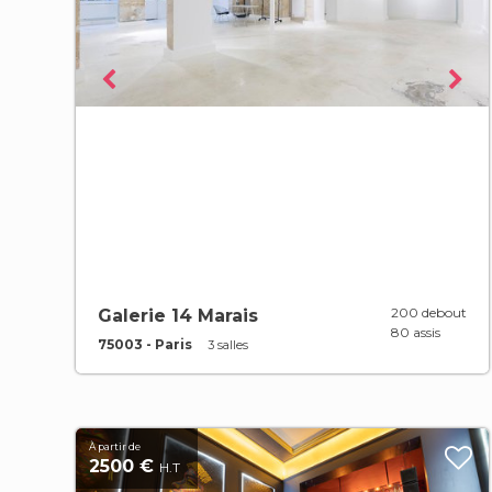
200 debout
Galerie 14 Marais
80 assis
75003 - Paris
3 salles
À partir de
2500 €
H.T