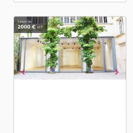
À partir de
2000 €
H.T