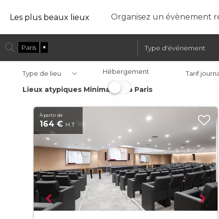
Organisez un évènement ré
Les plus beaux lieux
Paris
×
Hébergement
Type de lieu
Tarif journ
Lieux atypiques Minimaliste à Paris
À partir de
164 €
H.T