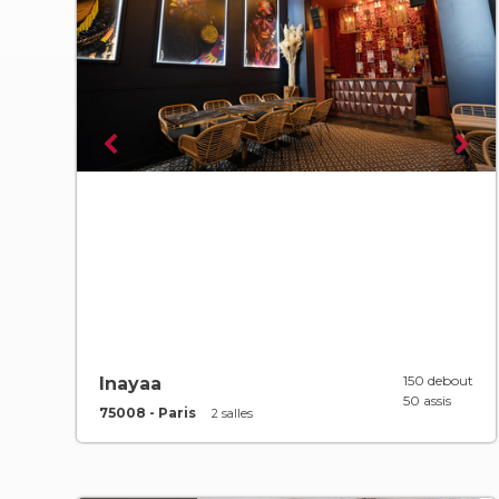
150 debout
Inayaa
50 assis
75008 - Paris
2 salles