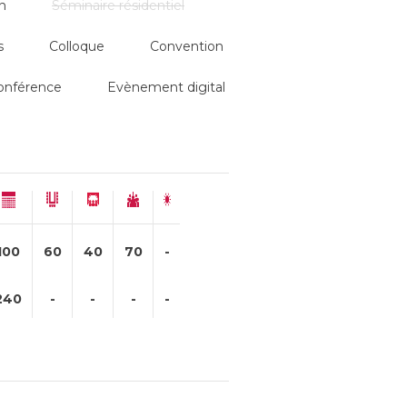
n
Séminaire résidentiel
s
Colloque
Convention
onférence
Evènement digital
100
60
40
70
-
240
-
-
-
-