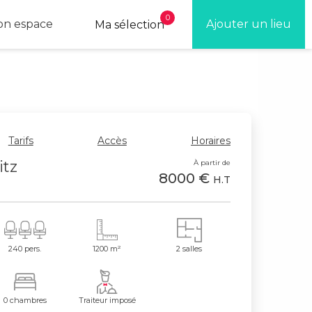
0
n espace
Ajouter un lieu
Ma sélection
Tarifs
Accès
Horaires
itz
À partir de
8000 €
H.T
240 pers.
1200 m²
2 salles
0 chambres
Traiteur imposé