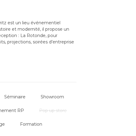
ritz est un lieu événementiel
toire et modernité, il propose un
éception : La Rotonde, pour
s, projections, soirées d’entreprise
lité et sa grande modularité en font
ts mémorables.
Séminaire
Showroom
nement RP
Pop up store
ge
Formation