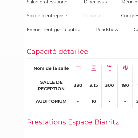
Salon professionnel
Diner assis
Réunio
Soirée d'entreprise
Coworking
Congré
Evénement grand public
Roadshow
C
Capacité détaillée
Nom de la salle
SALLE DE
330
3.15
300
180
RECEPTION
AUDITORIUM
-
10
-
-
Prestations Espace Biarritz