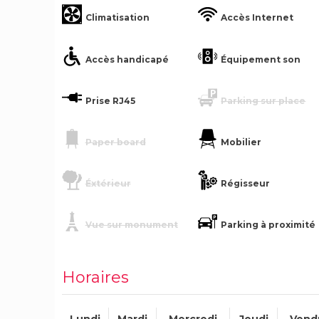
Climatisation
Accès Internet
Accès handicapé
Équipement son
Prise RJ45
Parking sur place
Paper board
Mobilier
Éxtérieur
Régisseur
Vue sur monument
Parking à proximité
Horaires
Lundi
Mardi
Mercredi
Jeudi
Vend