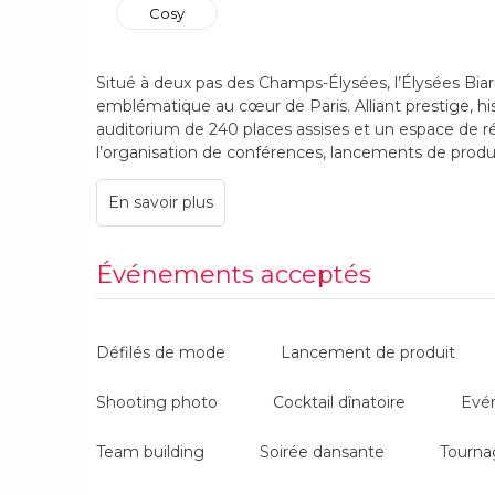
Cosy
Situé à deux pas des Champs-Élysées, l’Élysées Biar
emblématique au cœur de Paris. Alliant prestige, his
auditorium de 240 places assises et un espace de r
l’organisation de conférences, lancements de produit
et événements culturels. Sa notoriété, son accessibi
une adresse stratégique pour créer des événemen
Événements acceptés
Défilés de mode
Lancement de produit
Shooting photo
Cocktail dînatoire
Evé
Team building
Soirée dansante
Tourna