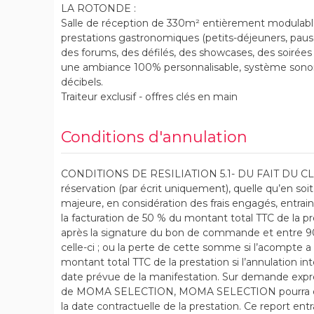
LA ROTONDE :
Salle de réception de 330m² entièrement modulable
prestations gastronomiques (petits-déjeuners, pauses
des forums, des défilés, des showcases, des soirées
une ambiance 100% personnalisable, système sonore
décibels.
Traiteur exclusif - offres clés en main
Conditions d'annulation
CONDITIONS DE RESILIATION 5.1- DU FAIT DU CLIEN
réservation (par écrit uniquement), quelle qu’en so
majeure, en considération des frais engagés, entrainer
la facturation de 50 % du montant total TTC de la pre
après la signature du bon de commande et entre 90 
celle-ci ; ou la perte de cette somme si l’acompte a d
montant total TTC de la prestation si l’annulation in
date prévue de la manifestation. Sur demande expre
de MOMA SELECTION, MOMA SELECTION pourra étudie
la date contractuelle de la prestation. Ce report en