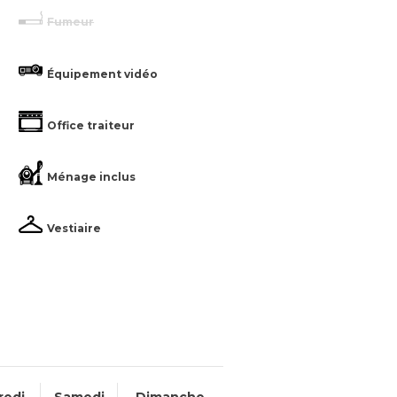
Fumeur
Équipement vidéo
Office traiteur
Ménage inclus
Vestiaire
redi
Samedi
Dimanche