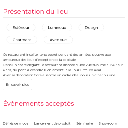
Présentation du lieu
Extérieur
Lumineux
Design
Charmant
Avec vue
Ce restaurant insolite, tenu secret pendant des années, s’ouvre aux
amoureux des lieux d’exception de la capitale.
Dans un cadre élégant, le restaurant dispose d’une vue sublime à 180° sur
Paris, du pont Alexandre III en amont, à la Tour Eiffel en aval.
Avec sa décoration florale, il offre un cadre idéal pour un dîner ou une
réception à quai sur la Seine. Quand viennent les beaux jours, sa terrasse
surplombant le fleuve est ouverte.
Événements acceptés
Défilés de mode
Lancement de produit
Séminaire
Showroom