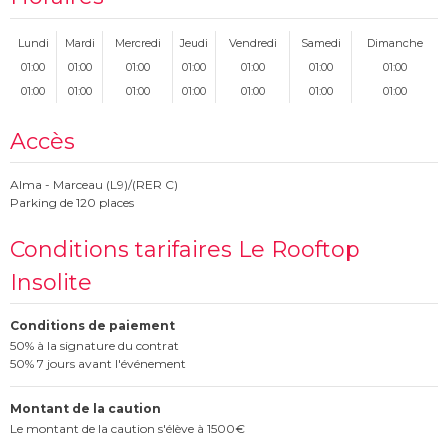
Lundi
Mardi
Mercredi
Jeudi
Vendredi
Samedi
Dimanche
01:00
01:00
01:00
01:00
01:00
01:00
01:00
01:00
01:00
01:00
01:00
01:00
01:00
01:00
Accès
Alma - Marceau (L9)/(RER C)
Parking de 120 places
Conditions tarifaires Le Rooftop
Insolite
Conditions de paiement
50% à la signature du contrat
50% 7 jours avant l'événement
Montant de la caution
Le montant de la caution s'élève à 1500€