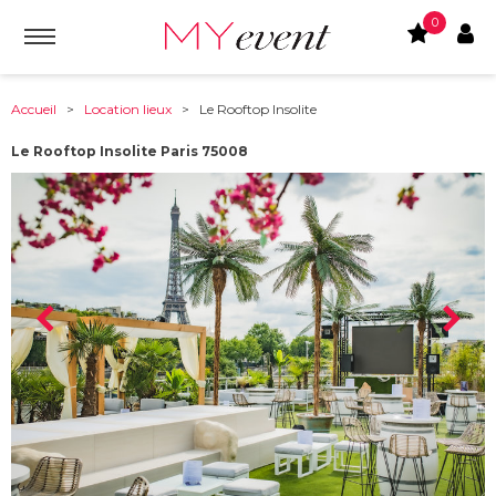
0
Accueil
>
Location lieux
> Le Rooftop Insolite
Le Rooftop Insolite Paris 75008
À partir de :
75008
-
Paris