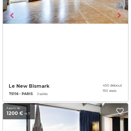
450 debout
Le New Bismark
150 assis
75116 - PARIS
3 salles
À partir de
1200 €
H.T