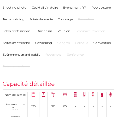
Shooting photo
Cocktail dînatoire
Evénement RP
Pop up store
Team building
Soirée dansante
Tournage
Formation
Salon professionnel
Diner assis
Réunion
Séminaire résidentiel
Soirée d'entreprise
Coworking
Congrés
Colloque
Convention
Evénement grand public
Roadshow
Conférence
Evènement digital
Capacité détaillée
Nom de la salle
Restaurant Le
190
180
80
-
-
-
-
Club
Rooftop