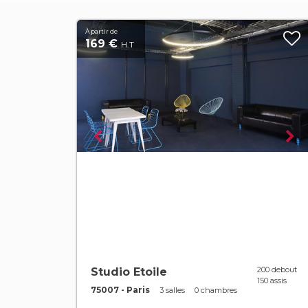
À partir de
169 €
H.T
200 debout
Studio Etoile
150 assis
75007 - Paris
3 salles
0 chambres