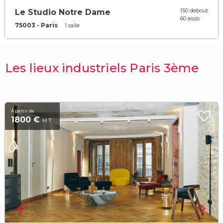
150 debout
Le Studio Notre Dame
60 assis
75003 - Paris
1 salle
Les lieux industriels Paris 3ème
À partir de
1800 €
H.T