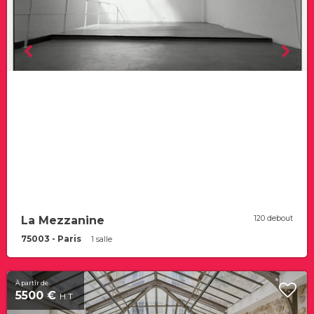
120 debout
La Mezzanine
75003 - Paris
1 salle
À partir de
5500 €
H.T