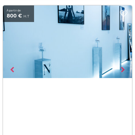
À partir de
800 €
H.T