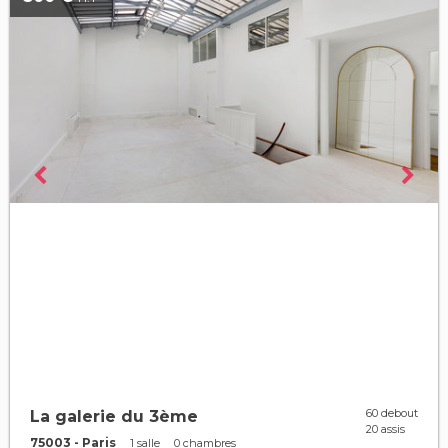
60 debout
La galerie du 3ème
20 assis
75003 - Paris
1 salle
0 chambres