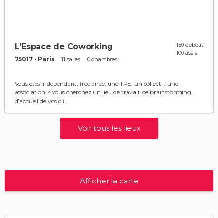
150 debout
L'Espace de Coworking
100 assis
75017 - Paris
11 salles
0 chambres
Vous êtes indépendant, freelance, une TPE, un collectif, une
association ? Vous cherchez un lieu de travail, de brainstorming,
d’accueil de vos cli...
Voir tous les lieux
Afficher la carte