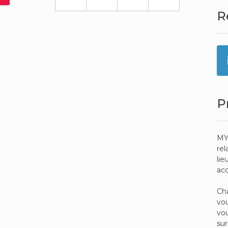
R
P
MY
rel
lie
ac
Cha
vou
vou
sur