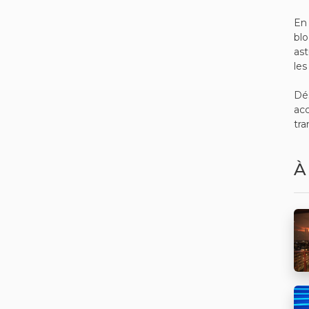
En 
bl
ast
les
Dé
acc
tra
À