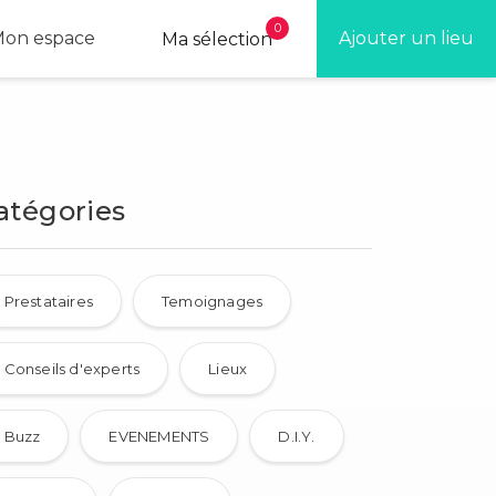
0
on espace
Ajouter un lieu
Ma sélection
atégories
Prestataires
Temoignages
Conseils d'experts
Lieux
Buzz
EVENEMENTS
D.I.Y.