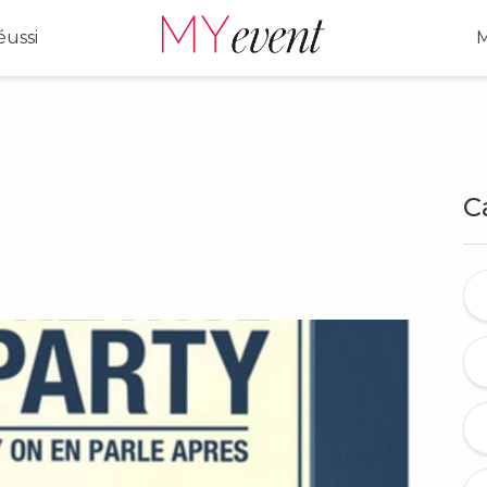
ussi
M
C