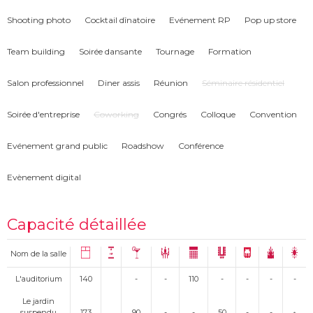
Shooting photo
Cocktail dînatoire
Evénement RP
Pop up store
Team building
Soirée dansante
Tournage
Formation
Salon professionnel
Diner assis
Réunion
Séminaire résidentiel
Soirée d'entreprise
Coworking
Congrés
Colloque
Convention
Evénement grand public
Roadshow
Conférence
Evènement digital
Capacité détaillée
Nom de la salle
L'auditorium
140
-
-
110
-
-
-
-
Le jardin
suspendu
173
90
-
-
50
-
-