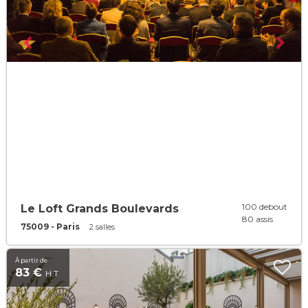
100 debout
Le Loft Grands Boulevards
80 assis
75009 - Paris
2 salles
À partir de
83 €
H.T