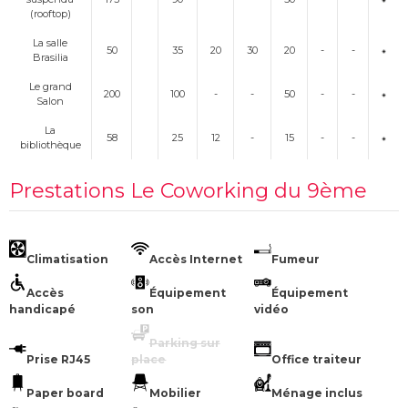
(rooftop)
La salle
50
35
20
30
20
-
-
Brasilia
Le grand
200
100
-
-
50
-
-
Salon
La
58
25
12
-
15
-
-
bibliothèque
Prestations Le Coworking du 9ème
Climatisation
Accès Internet
Fumeur
Accès
Équipement
Équipement
handicapé
son
vidéo
Parking sur
Prise RJ45
place
Office traiteur
Paper board
Mobilier
Ménage inclus