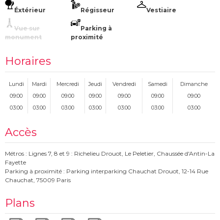
Éxtérieur
Régisseur
Vestiaire
Vue sur
Parking à
monument
proximité
Horaires
Lundi
Mardi
Mercredi
Jeudi
Vendredi
Samedi
Dimanche
09:00
09:00
09:00
09:00
09:00
09:00
09:00
03:00
03:00
03:00
03:00
03:00
03:00
03:00
Accès
Métros : Lignes 7, 8 et 9 : Richelieu Drouot, Le Peletier, Chaussée d'Antin-La
Fayette
Parking à proximité : Parking interparking Chauchat Drouot, 12-14 Rue
Chauchat, 75009 Paris
Plans