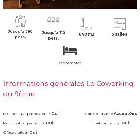
1560 €
H.T
Jusqu'à 250
Jusqu'à 110
840 m2
5 salles
pers.
pers.
0 chambres
Informations générales Le Coworking
du 9ème
Location aux particuliers ?
Oui
Soirée dansante
Acceptées
Privatisation partielle ?
Oui
Traiteur imposé
Oui
Office traiteur
Oui