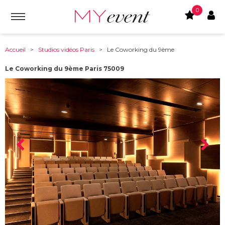
0
Accueil
>
Studios vidéos Paris
> Le Coworking du 9ème
Le Coworking du 9ème Paris 75009
À partir de :
75009
-
Paris