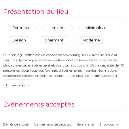
Présentation du lieu
Extérieur
Lumineux
Minimaliste
Design
Charmant
Moderne
Le Morning Laffitte est un espace de coworking sur 8 niveaux, situé au
cœur du dynamique 9ème arrondissement de Paris. Le lieu dispose de
plusieurs espaces événementiels dont un auditorium d'une capacité de 110
personnes, pour tous vos formats d'événements : réunion, formation,
conférence, soirée d'entreprise, cocktail... Les plus : Le Jardin suspendu -
espace privatisable en rooftop, un studio d'enregistrement (TV, photo,
podcast), son atrium avec 21 mètres de hauteur sous verrière...
En octobre 2022, Morning a obtenu la certification B Corp et s’engage
quotidiennement à réduire son empreinte écologique dans tous les
Événements acceptés
domaines (recyclage et revalorisation des déchets, démarche 0 papier et 0
plastique, réduction du gaspillage alimentaire, réemploi de matériaux et
mobilier, création de mobilier éco-conçus, énergie raisonnée, charte
d'engagement signée avec nos prestataires…).
Défilés de mode
Lancement de produit
Séminaire
Showroom