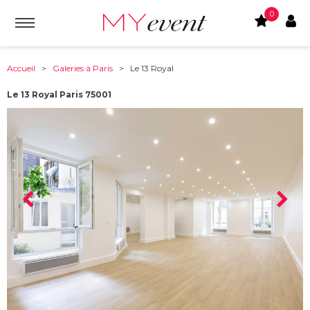
0
Accueil
>
Galeries à Paris
> Le 13 Royal
Le 13 Royal Paris 75001
À partir de :
75001
-
Paris