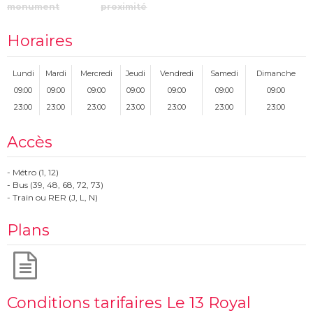
monument
proximité
Horaires
Lundi
Mardi
Mercredi
Jeudi
Vendredi
Samedi
Dimanche
09:00
09:00
09:00
09:00
09:00
09:00
09:00
23:00
23:00
23:00
23:00
23:00
23:00
23:00
Accès
- Métro (1, 12)
- Bus (39, 48, 68, 72, 73)
- Train ou RER (J, L, N)
Plans
Conditions tarifaires Le 13 Royal