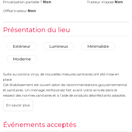
Privatisation partielle ?
Non
Traiteur imposé
Non
Office traiteur
Non
Présentation du lieu
Extérieur
Lumineux
Minimaliste
Moderne
Suite au corona virus, de nouvelles mesures sanitaires ont été mise en
place.
Cet établissement est ouvert selon les recommendations gouvernemental
et sanitaires. Un ménage renforcé est fait avant votre arrivée dans le
respect des normes sanitaires et à l’aide de produits désinfectants adaptés.
Le Showroom MR 12, est situé au coeur d’un quartier prisé, jouissant d’une
petite cour privative, arborée et légèrement meublé. Ce showroom, placé
au croisement de la rue du Mont Thabor et de la Place Vendôme, héberge
notamment l’adresse branchée du restaurant Ferdi et des boutiques de
Événements acceptés
créateurs telles que Gianvito Rossi. Cet espace au rez-de-chaussée de 115