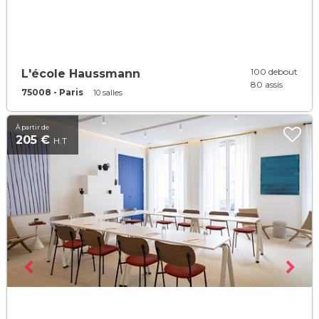
100 debout
L'école Haussmann
80 assis
75008 - Paris
10 salles
À partir de
205 €
H.T