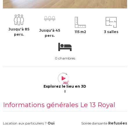
1800 €
H.T
Jusqu'à 85
Jusqu'à 45
115 m2
3 salles
pers.
pers.
0 chambres
Explorez le lieu en 3D
!
Informations générales Le 13 Royal
Location aux particuliers ?
Oui
Soirée dansante
Refusées