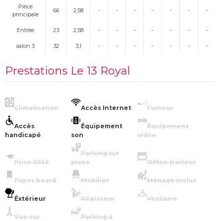
Pièce
66
2,58
-
-
-
-
-
-
-
principale
Entrée
23
2,58
-
-
-
-
-
-
-
salon 3
32
3,1
-
-
-
-
-
-
-
Prestations Le 13 Royal
Climatisation
Accès Internet
Fumeur
Accès
Équipement
Équipement
handicapé
son
vidéo
Parking sur
Prise RJ45
place
Office traiteur
Paper board
Mobilier
Ménage inclus
Éxtérieur
Régisseur
Vestiaire
Vue sur
Parking à