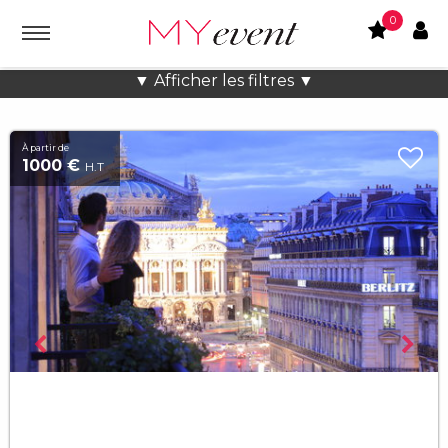
0
Showrooms à Paris
▼ Afficher les filtres ▼
À partir de
1000 €
H.T