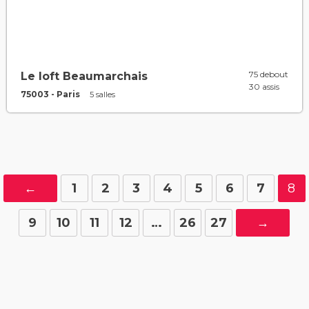
75 debout
Le loft Beaumarchais
30 assis
75003 - Paris
5 salles
←
1
2
3
4
5
6
7
8
9
10
11
12
…
26
27
→