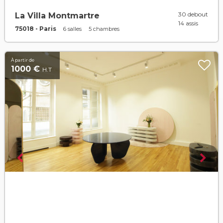
30 debout
La Villa Montmartre
14 assis
75018 - Paris
6 salles
5 chambres
À partir de
1000 €
H.T