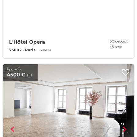
60 debout
L'Hôtel Opera
45 assis
75002 - Paris
5 salles
À partir de
4500 €
H.T