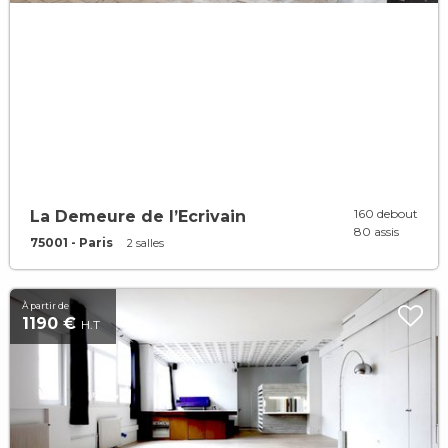
160 debout
La Demeure de l’Ecrivain
80 assis
75001 - Paris
2 salles
À partir de
1190 €
H.T