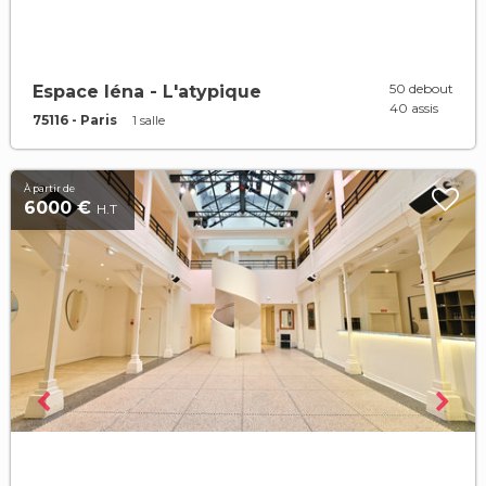
50 debout
Espace Iéna - L'atypique
40 assis
75116 - Paris
1 salle
À partir de
6000 €
H.T