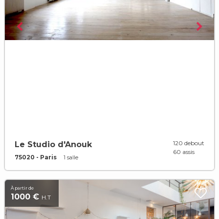
120 debout
Le Studio d'Anouk
60 assis
75020 - Paris
1 salle
À partir de
1000 €
H.T