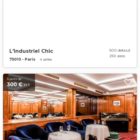
500 debout
L'industriel Chic
250 assis
75010 - Paris
4 salles
À partir de
300 €
H.T