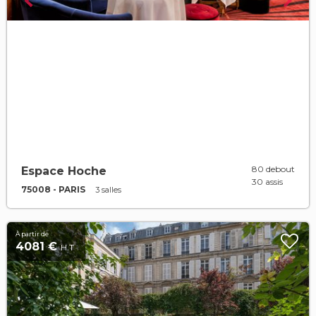
80 debout
Espace Hoche
30 assis
75008 - PARIS
3 salles
À partir de
4081 €
H.T