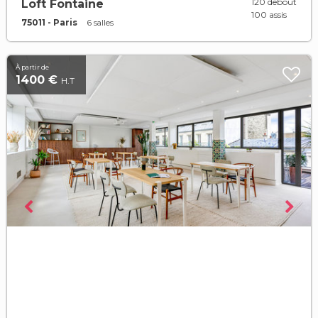
120 debout
Loft Fontaine
100 assis
75011 - Paris
6 salles
À partir de
1400 €
H.T