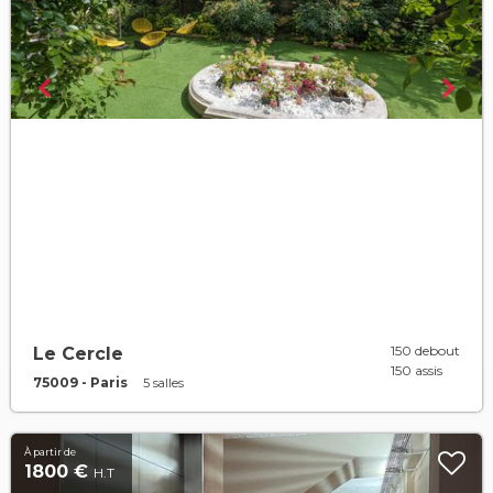
150 debout
Le Cercle
150 assis
75009 - Paris
5 salles
À partir de
1800 €
H.T