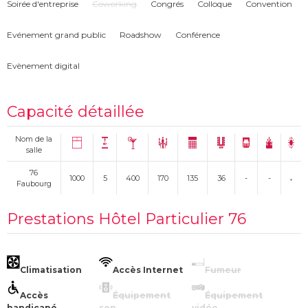
Soirée d'entreprise
Coworking
Congrés
Colloque
Convention
Evénement grand public
Roadshow
Conférence
Evènement digital
Capacité détaillée
Nom de la
salle
76
1000
5
400
170
135
36
-
-
Faubourg
Prestations Hôtel Particulier 76
Climatisation
Accès Internet
Fumeur
Accès
Équipement
Équipement
handicapé
son
vidéo