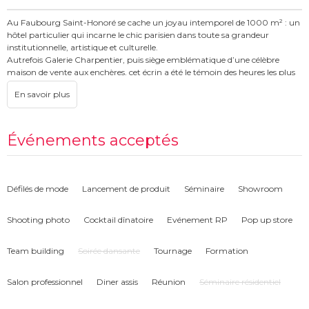
Au Faubourg Saint-Honoré se cache un joyau intemporel de 1000 m² : un
hôtel particulier qui incarne le chic parisien dans toute sa grandeur
institutionnelle, artistique et culturelle.
Autrefois Galerie Charpentier, puis siège emblématique d’une célèbre
maison de vente aux enchères, cet écrin a été le témoin des heures les plus
prestigieuses du Paris culturel.
Aujourd’hui, cet écrin rare et confidentiel ouvre en exclusivité ses portes à
vos projets événementiels les plus ambitieux, en accueillant jusqu’à 400
convives, dans un cadre où élégance, modernité et histoire se conjuguent à
Événements acceptés
chaque détail. Derrière sa façade classique, ses deux niveaux vous révèlent
des espaces distincts aux atmosphères singulières et raffinées pour une
expérience remarquable.
Défilés de mode
Lancement de produit
Séminaire
Showroom
Shooting photo
Cocktail dînatoire
Evénement RP
Pop up store
Team building
Soirée dansante
Tournage
Formation
Salon professionnel
Diner assis
Réunion
Séminaire résidentiel