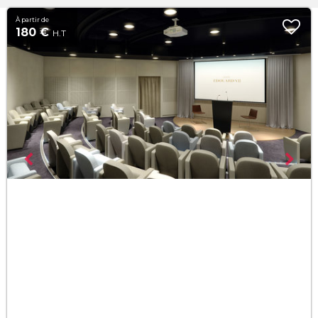
À partir de
180 €
H.T