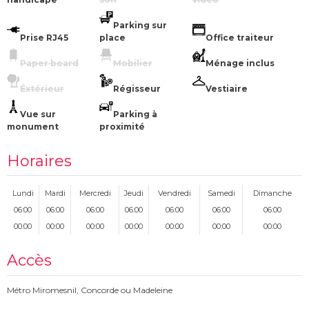
Parking sur
Prise RJ45
place
Office traiteur
Paper board
Mobilier
Ménage inclus
Éxtérieur
Régisseur
Vestiaire
Vue sur
Parking à
monument
proximité
Horaires
Lundi
Mardi
Mercredi
Jeudi
Vendredi
Samedi
Dimanche
06:00
06:00
06:00
06:00
06:00
06:00
06:00
00:00
00:00
00:00
00:00
00:00
00:00
00:00
Accès
Métro Miromesnil, Concorde ou Madeleine