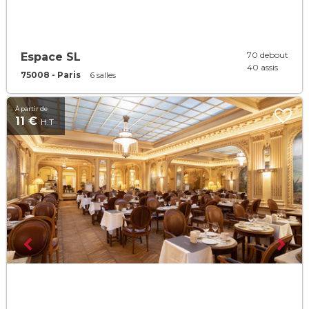
70 debout
Espace SL
40 assis
75008 - Paris
6 salles
À partir de
11 €
H.T