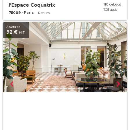
110 debout
l'Espace Coquatrix
105 assis
75009 - Paris
12 salles
À partir de
92 €
H.T