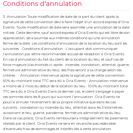
Conditions d'annulation
3. Annulation Toute modification de date de la part du client après la
signature de cette convention devra faire l’objet d’un accord express d’Oria
Events. Toute modification de date sera assimilée une annulation de la date
initiale. Cette dernière, sauf accord express d’Oria Events qui est libre de son
appréciation, sera soumise aux mêmes conditions qu’une annulation
ferme de la date. Les conditions d’annulation de la location du lieu sont les
suivantes : Conditions d’annulation : L’occupant doit communiquer
l’annulation par lettre recommandée accusé de réception à Oria Events.
En cas d’annulation du fait du client de la location du lieu, et sauf cas de
force majeure (cas énoncés ci-après : incendie, inondation, attentat, guerre,
fermeture administrative du lieu), des frais seront à sa charge selon ces
critères : - Annulation intervenue après la signature de cette convention :
50% du montant total TTC sera dû à Oria Events - Annulation intervenue
à moins de 2 mois du début de la location du lieu : 100% du montant total
TTC sera dû à Oria Events Dans ce dernier cas, le client s’engage à payer
ces sommes dans les 8 jours qui suivront l’annulation. Oria Events ne
pourra annuler l’événement de sa propre initiative que dans les cas
suivants : inondation ou incendie du lieu, attentat dans les 5 kilomètres
avoisinant le lieu, guerre, pandémie, fermeture administrative du lieu.
Dans ce cas précis, Oria Events remboursera intégralement les paiements
réalisés par le client. Oria Events ne sera en revanche pas redevable
d’éventuels frais de dommages et intérêts liés à cette annulation.