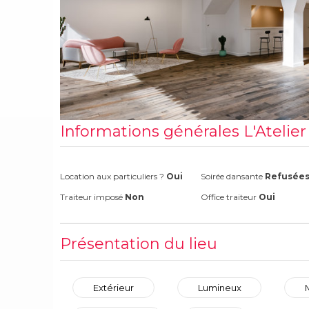
Informations générales L'Atelier
Location aux particuliers ?
Oui
Soirée dansante
Refusée
Traiteur imposé
Non
Office traiteur
Oui
Présentation du lieu
Extérieur
Lumineux