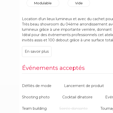
Modulable
Vide
Location d'un lieux lumineux et avec du cachet po
Très beau showroom du 04ème arrondissement ave
lumineux grâce à une importante verrière, donnant s
Idéal pour des événements professionnels cet atelier
invités assis et 100 debout grâce à une surface to
organisez dans cet espace divers évènements tels 
défilés de mode ou bien des lancements produits.
Événements acceptés
Défilés de mode
Lancement de produit
Shooting photo
Cocktail dînatoire
Evé
Team building
Soirée dansante
Tourna