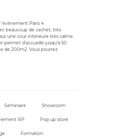
ur évènement Paris 4
c beaucoup de cachet, très
ur une cour intérieure très calme.
 permet d'accueillir jusqu'à 50
tale de 200m2. Vous pourrez
que des conférences de Presse, des
Séminaire
Showroom
nement RP
Pop up store
ge
Formation