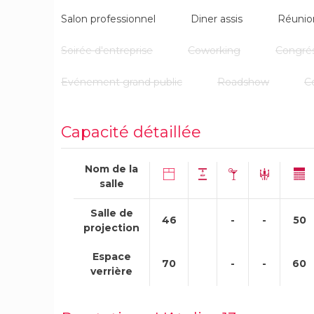
Salon professionnel
Diner assis
Réunio
Soirée d'entreprise
Coworking
Congré
Evénement grand public
Roadshow
C
Capacité détaillée
Nom de la
salle
Salle de
46
-
-
50
projection
Espace
70
-
-
60
verrière