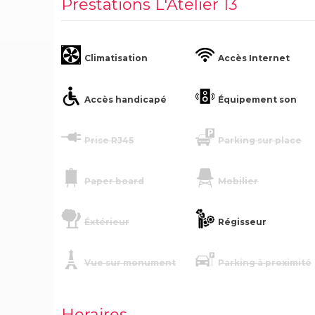
Prestations L'Atelier 13
Climatisation
Accès Internet
Accès handicapé
Équipement son
Prise RJ45
Parking sur place
Paper board
Mobilier
Éxtérieur
Régisseur
Vue sur monument
Parking à proximité
Horaires