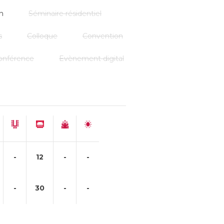
n
Séminaire résidentiel
s
Colloque
Convention
onférence
Evènement digital
-
12
-
-
-
30
-
-