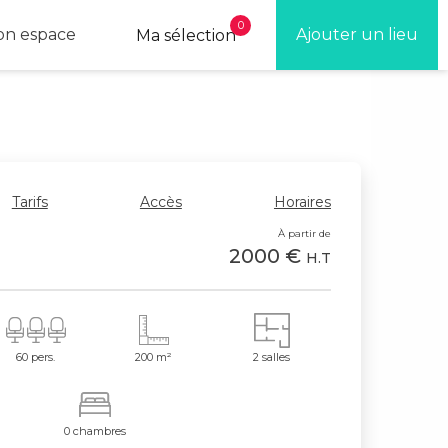
0
n espace
Ajouter un lieu
Ma sélection
Tarifs
Accès
Horaires
À partir de
2000 €
H.T
60 pers.
200 m²
2 salles
0 chambres