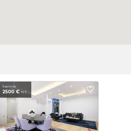
À partir de
2500 €
H.T