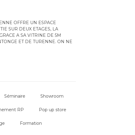
URENNE OFFRE UN ESPACE
TIE SUR DEUX ETAGES, LA
GRACE A SA VITRINE DE 5M
INTONGE ET DE TURENNE. ON NE
 D’EXCEPTION AU STYLE
ES ET SON PARQUET D’EPOQUE
Séminaire
Showroom
nement RP
Pop up store
ge
Formation