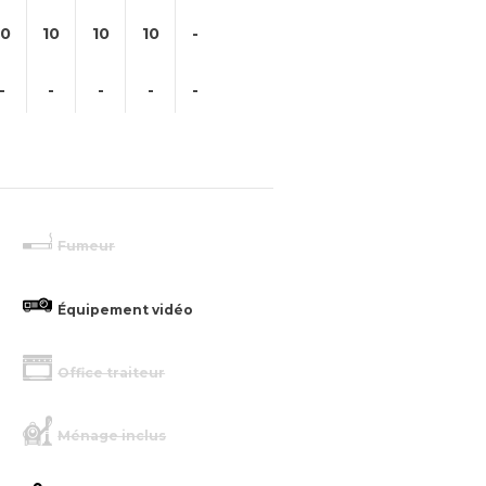
10
10
10
10
-
-
-
-
-
-
Fumeur
Équipement vidéo
Office traiteur
Ménage inclus