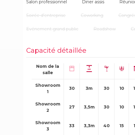
Salon professionnel
Diner assis
Réunio
Soirée d'entreprise
Coworking
Congré
Evénement grand public
Roadshow
C
Capacité détaillée
Nom de la
salle
Showroom
30
3m
30
10
1
Showroom
27
3,5m
30
10
2
Showroom
33
3,3m
40
15
3