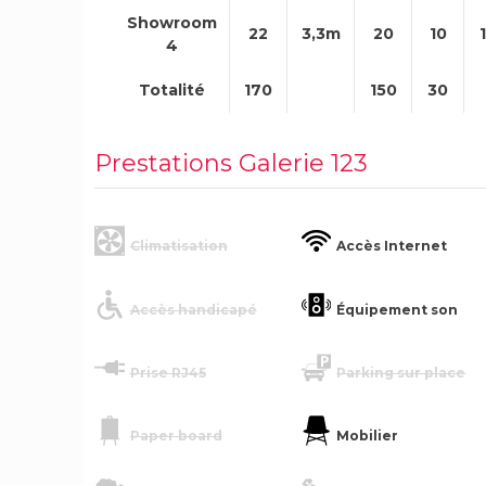
Showroom
22
3,3m
20
10
4
Totalité
170
150
30
Prestations Galerie 123
Climatisation
Accès Internet
Accès handicapé
Équipement son
Prise RJ45
Parking sur place
Paper board
Mobilier