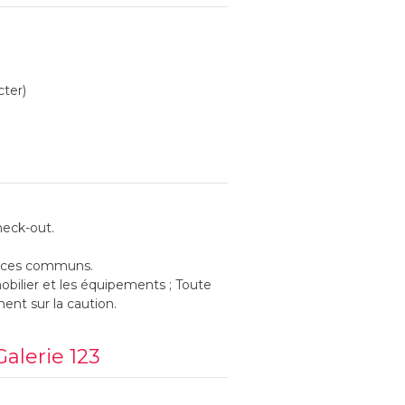
cter)
heck-out.
spaces communs.
bilier et les équipements ; Toute
nt sur la caution.
alerie 123