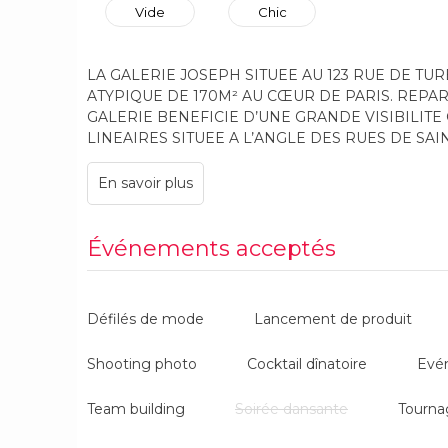
Vide
Chic
LA GALERIE JOSEPH SITUEE AU 123 RUE DE T
ATYPIQUE DE 170M² AU CŒUR DE PARIS. REPAR
GALERIE BENEFICIE D’UNE GRANDE VISIBILITE 
LINEAIRES SITUEE A L’ANGLE DES RUES DE SA
PEUT QU’ETRE SEDUIT EN PARCOURANT CE LIEU
HAUSSMANNIEN AVEC SES BOISERIES ANCIENN
ENTIEREMENT RENOVE.
Événements acceptés
Défilés de mode
Lancement de produit
Shooting photo
Cocktail dînatoire
Evé
Team building
Soirée dansante
Tourna