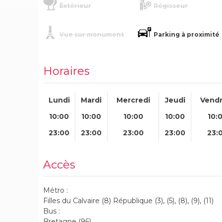
Éxtérieur
Régisseur
Vue sur monument
Parking à proximité
Horaires
Lundi
Mardi
Mercredi
Jeudi
Vendr
10:00
10:00
10:00
10:00
10:
23:00
23:00
23:00
23:00
23:
Accès
Métro :
Filles du Calvaire (8) République (3), (5), (8), (9), (11)
Bus :
Bretagne (96)