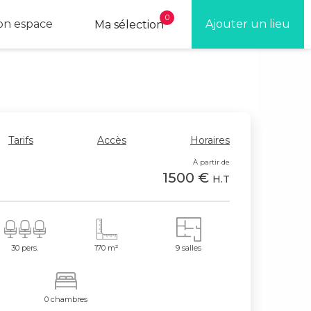
0
n espace
Ajouter un lieu
Ma sélection
Tarifs
Accès
Horaires
À partir de
1500 €
H.T
30 pers.
170 m²
9 salles
0 chambres