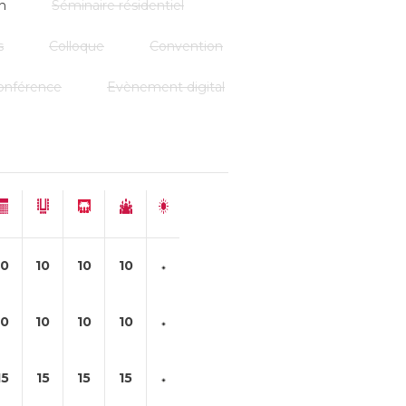
n
Séminaire résidentiel
s
Colloque
Convention
onférence
Evènement digital
10
10
10
10
10
10
10
10
15
15
15
15