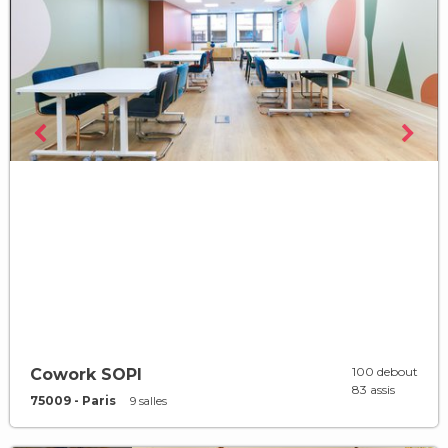
100 debout
Cowork SOPI
83 assis
75009 - Paris
9 salles