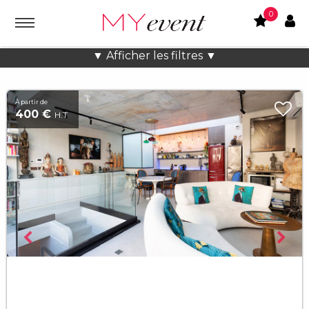
0
Soirée d'entreprise à Paris
▼ Afficher les filtres ▼
À partir de
400 €
H.T