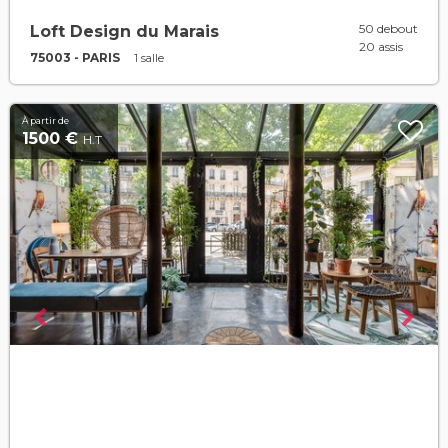
50 debout
Loft Design du Marais
20 assis
75003 - PARIS
1 salle
À partir de
1500 €
H.T