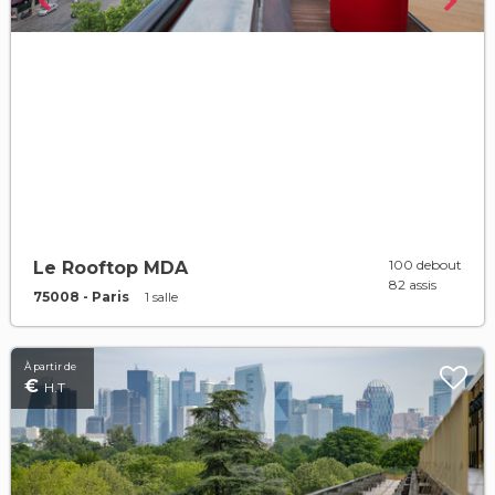
100 debout
Le Rooftop MDA
82 assis
75008 - Paris
1 salle
À partir de
€
H.T