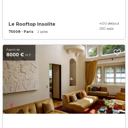
400 debout
Le Rooftop Insolite
250 assis
75008 - Paris
2 salles
À partir de
8000 €
H.T