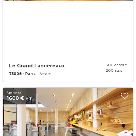
300 debout
Le Grand Lancereaux
200 assis
75008 - Paris
5 salles
À partir de
1600 €
H.T