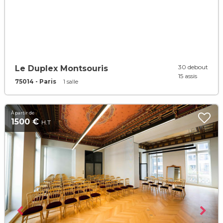
30 debout
Le Duplex Montsouris
15 assis
75014 - Paris
1 salle
À partir de
1500 €
H.T