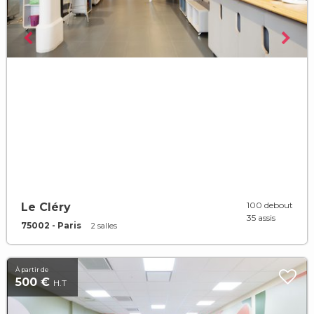
100 debout
Le Cléry
35 assis
75002 - Paris
2 salles
À partir de
500 €
H.T