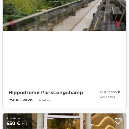
1500 debout
Hippodrome ParisLongchamp
600 assis
75016 - PARIS
14 salles
À partir de
650 €
H.T