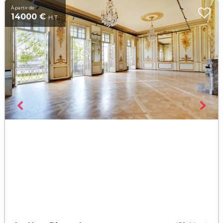
À partir de
14000 €
H.T