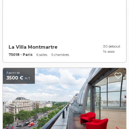
30 debout
La Villa Montmartre
14 assis
75018 - Paris
6 salles
5 chambres
À partir de
3500 €
H.T