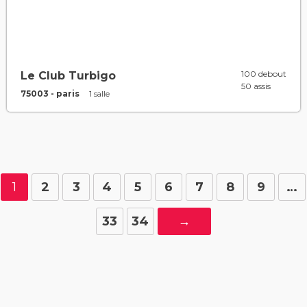
100 debout
Le Club Turbigo
50 assis
75003 - paris
1 salle
1
2
3
4
5
6
7
8
9
…
33
34
→