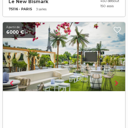
450 debout
Le New Bismark
150 assis
75116 - PARIS
3 salles
À partir de
6000 €
H.T