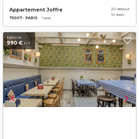
20 debout
Appartement Joffre
10 assis
75007 - PARIS
1 salle
À partir de
990 €
H.T