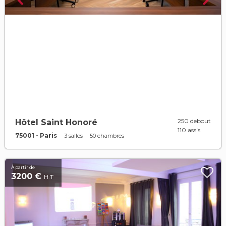
250 debout
Hôtel Saint Honoré
110 assis
75001 - Paris
3 salles
50 chambres
À partir de
3200 €
H.T