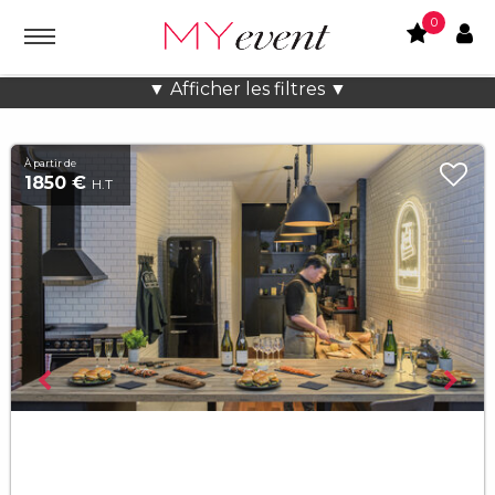
0
Lieux atypiques Charmant à Paris
▼ Afficher les filtres ▼
À partir de
1850 €
H.T