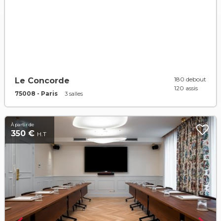
180 debout
Le Concorde
120 assis
75008 - Paris
3 salles
À partir de
350 €
H.T