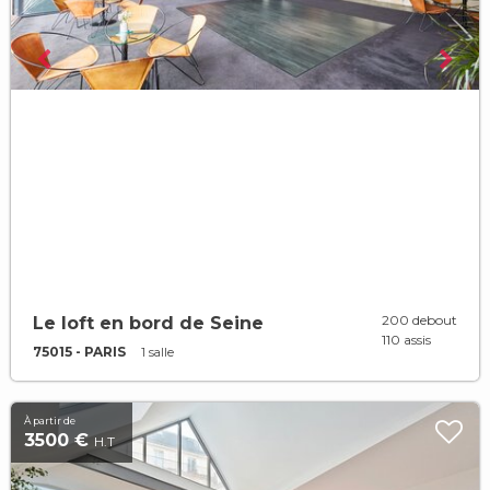
200 debout
Le loft en bord de Seine
110 assis
75015 - PARIS
1 salle
À partir de
3500 €
H.T