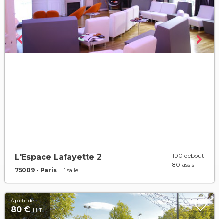
100 debout
L'Espace Lafayette 2
80 assis
75009 - Paris
1 salle
À partir de
80 €
H.T