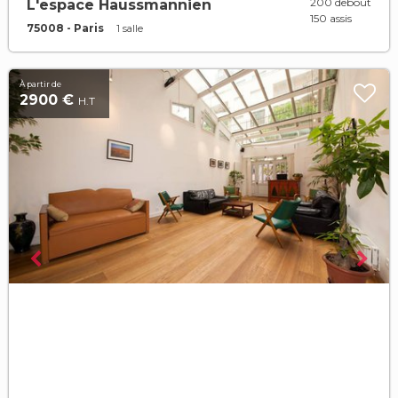
200 debout
L'espace Haussmannien
150 assis
75008 - Paris
1 salle
À partir de
2900 €
H.T