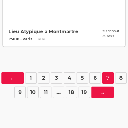
70 debout
Lieu Atypique à Montmartre
35 assis
75018 - Paris
1 salle
←
1
2
3
4
5
6
7
8
9
10
11
…
18
19
→