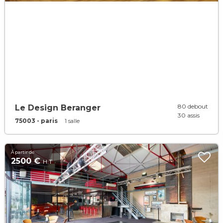
80 debout
Le Design Beranger
30 assis
75003 - paris
1 salle
À partir de
2500 €
H.T