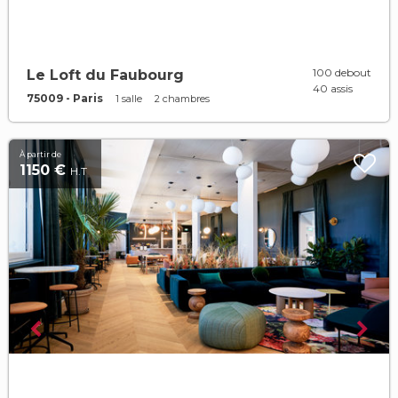
100 debout
Le Loft du Faubourg
40 assis
75009 - Paris
1 salle
2 chambres
À partir de
1150 €
H.T