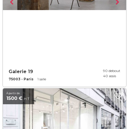
90 debout
Galerie 19
40 assis
75003 - Paris
1 salle
À partir de
1500 €
H.T