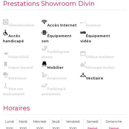
Prestations Showroom Divin
Climatisation
Accès Internet
Fumeur
Accès
Équipement
Équipement
handicapé
son
vidéo
Parking sur
Prise RJ45
place
Office traiteur
Paper board
Mobilier
Ménage inclus
Éxtérieur
Régisseur
Vestiaire
Vue sur
Parking à
monument
proximité
Horaires
Lundi
Mardi
Mercredi
Jeudi
Vendredi
Samedi
Dimanche
10:00
10:00
10:00
10:00
10:00
Fermé
Fermé