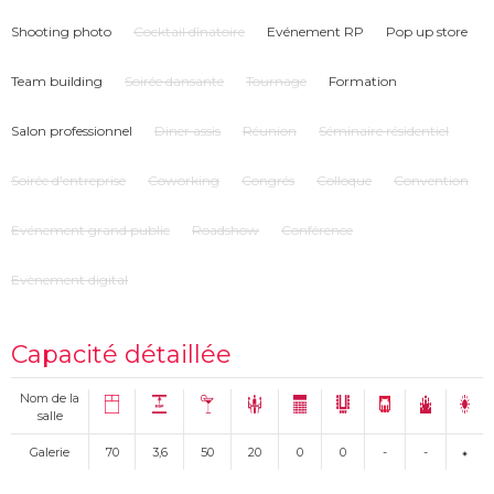
Shooting photo
Cocktail dînatoire
Evénement RP
Pop up store
Team building
Soirée dansante
Tournage
Formation
Salon professionnel
Diner assis
Réunion
Séminaire résidentiel
Soirée d'entreprise
Coworking
Congrés
Colloque
Convention
Evénement grand public
Roadshow
Conférence
Evènement digital
Capacité détaillée
Nom de la
salle
Galerie
70
3,6
50
20
0
0
-
-