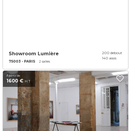
200 debout
Showroom Lumière
140 assis
75003 - PARIS
2 salles
À partir de
1600 €
H.T