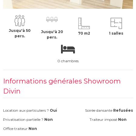
499 €
H.T
Jusqu'à 50
Jusqu'à 20
70 m2
1 salles
pers.
pers.
0 chambres
Informations générales Showroom
Divin
Location aux particuliers ?
Oui
Soirée dansante
Refusées
Privatisation partielle ?
Non
Traiteur imposé
Non
Office traiteur
Non