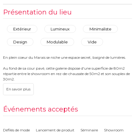
Présentation du lieu
Extérieur
Lumineux
Minimaliste
Design
Modulable
Vide
En plein coeur du Marais se niche une espace secret, baigné de lumières.
Au fond de sa cour pavé, cette galerie dispose d'une superficie de 80m2
répartie entre le showroom en rez-de-chaussée de 50m2 et son souplex de
30m2.
Son parquet blanc et ses verrières lui donnent une luminosité hors du
commun.
Ses équipements haut de gamme, portants modulables selon vos envies et
Événements acceptés
son mobilier design permettront de s’adapter à n’importe lequel de vos
évènements.
Son havre de paix donnera du cachet à vos événements.
Défilés de mode
Lancement de produit
Séminaire
Showroom