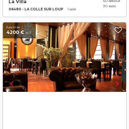
60 debout
La Villa
30 assis
06480 - LA COLLE SUR LOUP
1 salle
À partir de
4200 €
H.T