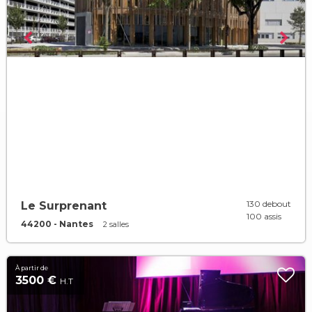
130 debout
Le Surprenant
100 assis
44200 - Nantes
2 salles
À partir de
3500 €
H.T