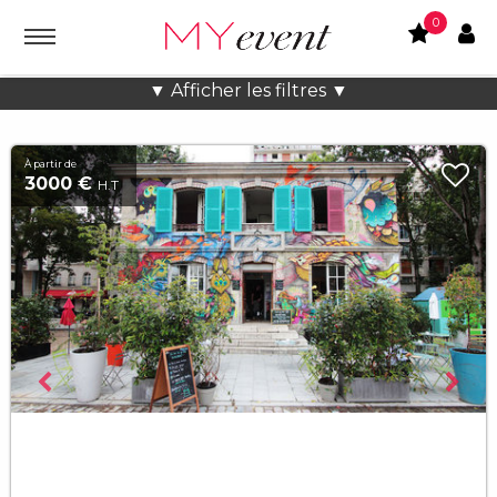
0
Location lieux et salles atypiques
▼ Afficher les filtres ▼
À partir de
3000 €
H.T