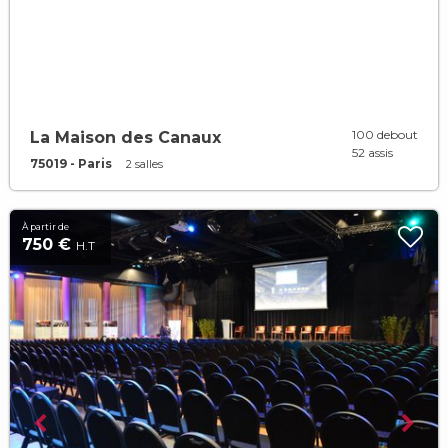
100 debout
La Maison des Canaux
52 assis
75019 - Paris
2 salles
À partir de
750 €
H.T