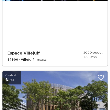
2000 debout
Espace Villejuif
1550 assis
94800 - Villejuif
8 salles
À partir de
€
H.T