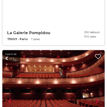
250 debout
La Galerie Pompidou
100 assis
75003 - Paris
7 salles
À partir de
€
H.T