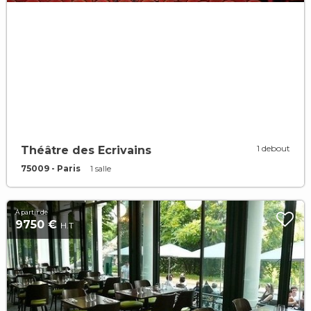
1 debout
Théâtre des Ecrivains
75009 - Paris
1 salle
À partir de
9750 €
H.T