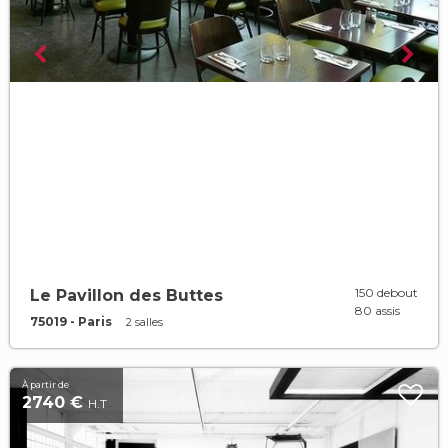
150 debout
Le Pavillon des Buttes
80 assis
75019 - Paris
2 salles
À partir de
2740 €
H.T