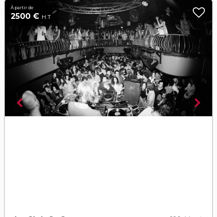
À partir de
2500 €
H.T