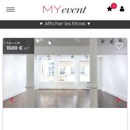
0
Location lieux et salles atypiques
▼ Afficher les filtres ▼
À partir de
1500 €
H.T