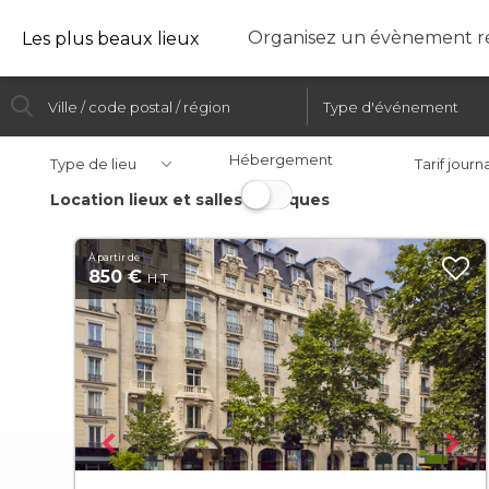
Organisez un évènement ré
Les plus beaux lieux
Hébergement
Type de lieu
Tarif journ
Location lieux et salles atypiques
À partir de
850 €
H.T