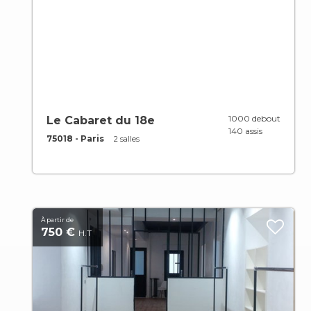
1000 debout
Le Cabaret du 18e
140 assis
75018 - Paris
2 salles
À partir de
750 €
H.T