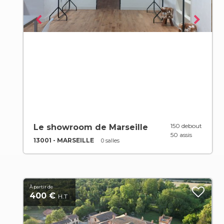
150 debout
Le showroom de Marseille
50 assis
13001 - MARSEILLE
0 salles
À partir de
400 €
H.T