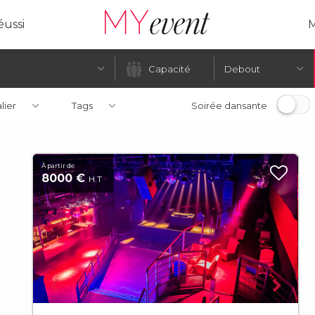
ussi
M
Debout
alier
Tags
Soirée dansante
À partir de
8000 €
H.T