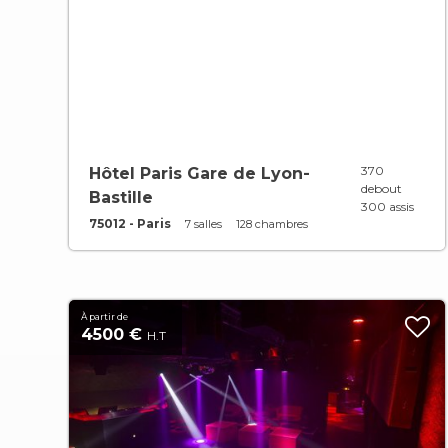
370
Hôtel Paris Gare de Lyon-
debout
Bastille
300 assis
75012 - Paris
7 salles
128 chambres
À partir de
4500 €
H.T