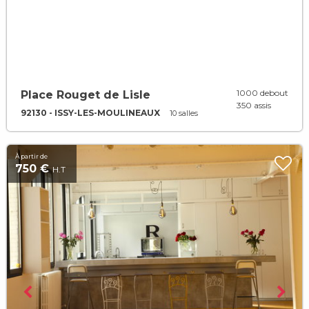
1000 debout
Place Rouget de Lisle
350 assis
92130 - ISSY-LES-MOULINEAUX
10 salles
À partir de
750 €
H.T