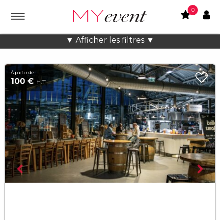
0
Location lieux et salles atypiques
▼ Afficher les filtres ▼
À partir de
100 €
H.T