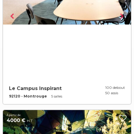
100 debout
Le Campus Inspirant
50 assis
92120 - Montrouge
5 salles
À partir de
4000 €
H.T