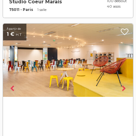
100 debout
Studio Coeur Marais
40 assis
75011 - Paris
1 salle
À partir de
1 €
H.T