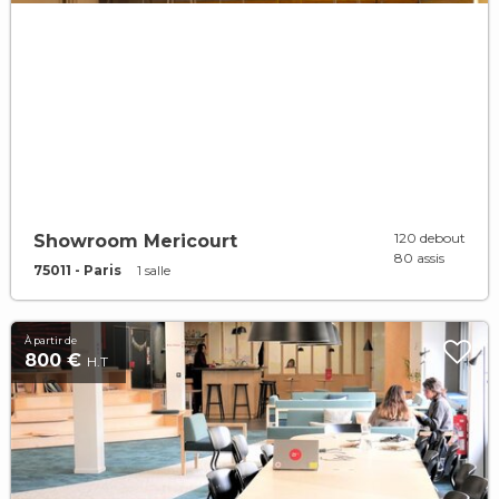
120 debout
Showroom Mericourt
80 assis
75011 - Paris
1 salle
À partir de
800 €
H.T