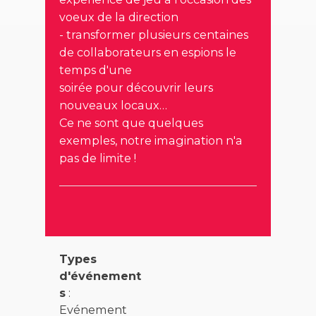
voeux de la direction
- transformer
plusieurs centaines
de collaborateurs en espions le
temps d'une
soirée pour découvrir leurs
nouveaux locaux
…
Ce ne sont que quelques
exemples, notre imagination n'a
pas de limite !
Types
d'événement
s
:
Evénement