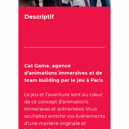
Descriptif
Cat Game, agence
d'animations immersives et de
team building par le jeu à Paris
Le jeu et l'aventure sont au cœur
de ce concept d'animations
immersives et scénarisées. Vous
souhaitez enrichir vos événements
d'une manière originale et