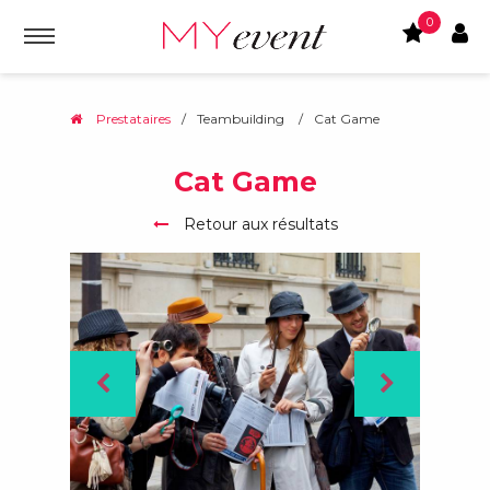
0
Prestataires
/
Teambuilding
/
Cat Game
Cat Game
Retour aux résultats