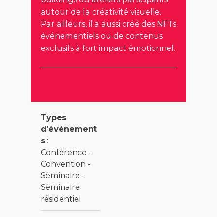
autour de la créativité visuelle.
Par ailleurs, il a aussi créé des NFTs
événementiels ou de contenus
exclusifs à fort impact émotionnel.
Types
d'événement
s
:
Conférence -
Convention -
Séminaire -
Séminaire
résidentiel