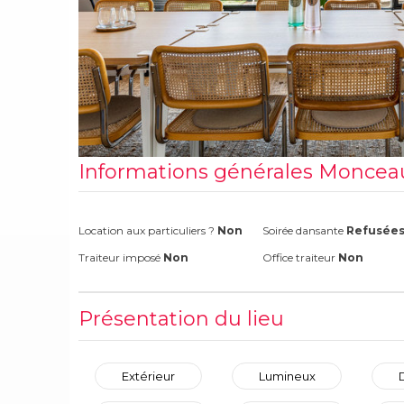
Informations générales Moncea
Location aux particuliers ?
Non
Soirée dansante
Refusée
Traiteur imposé
Non
Office traiteur
Non
Présentation du lieu
Extérieur
Lumineux