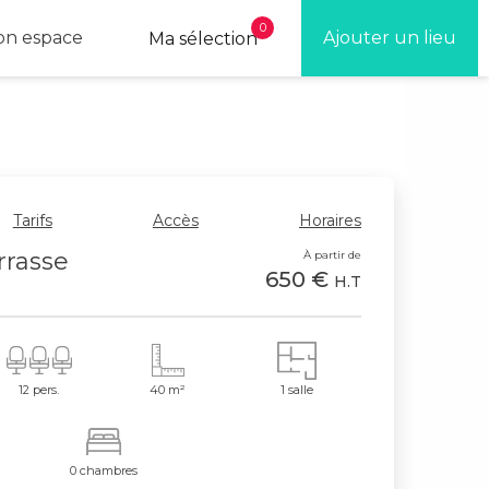
0
n espace
Ajouter un lieu
Ma sélection
Tarifs
Accès
Horaires
rasse
À partir de
650 €
H.T
12 pers.
40 m²
1 salle
0 chambres