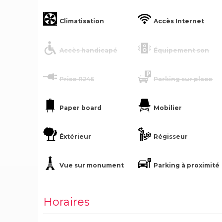
Climatisation
Accès Internet
Accès handicapé
Équipement son
Prise RJ45
Parking sur place
Paper board
Mobilier
Éxtérieur
Régisseur
Vue sur monument
Parking à proximité
Horaires