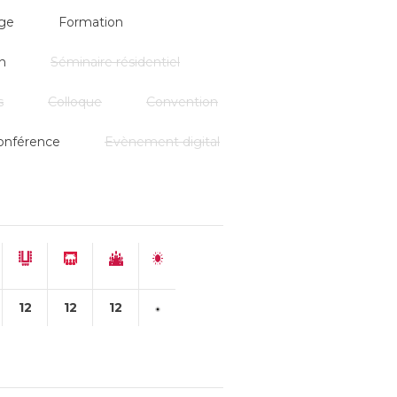
ge
Formation
n
Séminaire résidentiel
s
Colloque
Convention
onférence
Evènement digital
12
12
12