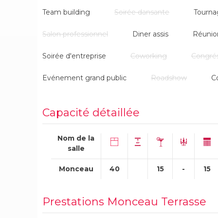
Team building
Soirée dansante
Tourna
Salon professionnel
Diner assis
Réunio
Soirée d'entreprise
Coworking
Congré
Evénement grand public
Roadshow
C
Capacité détaillée
Nom de la
salle
Monceau
40
15
-
15
Prestations Monceau Terrasse