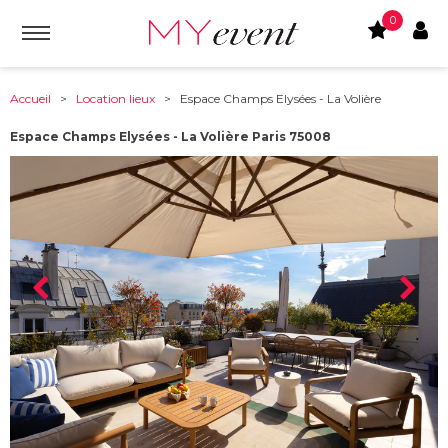
0
Accueil
>
Location lieux
> Espace Champs Elysées - La Volière
Espace Champs Elysées - La Volière Paris 75008
À partir de :
75008
-
Paris