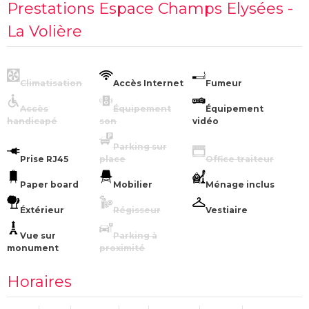
Prestations Espace Champs Elysées -
La Volière
Climatisation
Accès Internet
Fumeur
Accès
Équipement
Équipement
handicapé
son
vidéo
Parking sur
Prise RJ45
place
Office traiteur
Paper board
Mobilier
Ménage inclus
Éxtérieur
Régisseur
Vestiaire
Vue sur
Parking à
monument
proximité
Horaires