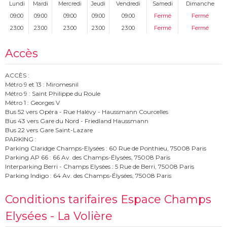
Lundi
Mardi
Mercredi
Jeudi
Vendredi
Samedi
Dimanche
09:00
09:00
09:00
09:00
09:00
Fermé
Fermé
23:00
23:00
23:00
23:00
23:00
Fermé
Fermé
Accès
ACCÈS :
Métro 9 et 13 : Miromesnil
Métro 9 : Saint Philippe du Roule
Métro 1 : Georges V
Bus 52 vers Opéra - Rue Halévy - Haussmann Courcelles
Bus 43 vers Gare du Nord - Friedland Haussmann
Bus 22 vers Gare Saint-Lazare
PARKING :
Parking Claridge Champs-Elysées : 60 Rue de Ponthieu, 75008 Paris
Parking AP 66 : 66 Av. des Champs-Élysées, 75008 Paris
Interparking Berri - Champs Elysées : 5 Rue de Berri, 75008 Paris
Parking Indigo : 64 Av. des Champs-Élysées, 75008 Paris
Conditions tarifaires Espace Champs
Elysées - La Volière