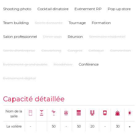
Shooting photo
Cocktail dînatoire
Evénement RP
Pop up store
Team building
Soirée dansante
Tournage
Formation
Salon professionnel
Diner assis
Réunion
Séminaire résidentiel
Soirée d'entreprise
Coworking
Congrés
Colloque
Convention
Evénement grand public
Roadshow
Conférence
Evènement digital
Capacité détaillée
Nom de la
salle
La volière
-
50
-
50
20
-
30