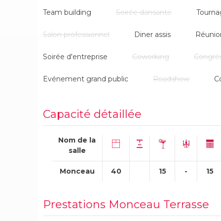
Team building
Soirée dansante
Tourna
Salon professionnel
Diner assis
Réunio
Soirée d'entreprise
Coworking
Congré
Evénement grand public
Roadshow
C
Capacité détaillée
Nom de la
salle
Monceau
40
15
-
15
Prestations Monceau Terrasse