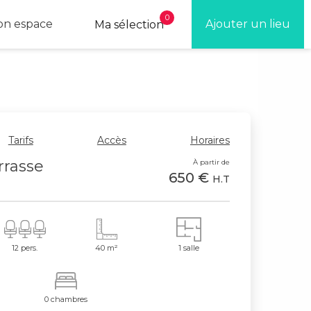
0
n espace
Ajouter un lieu
Ma sélection
Tarifs
Accès
Horaires
rasse
À partir de
650 €
H.T
12 pers.
40 m²
1 salle
0 chambres