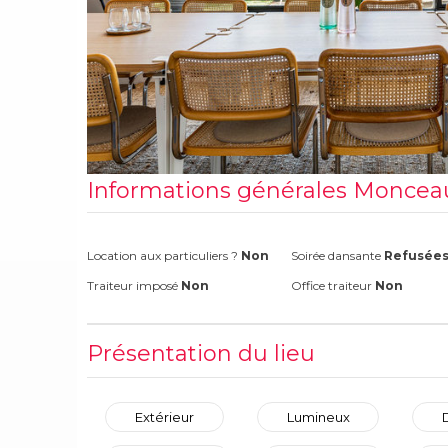
Informations générales Moncea
Location aux particuliers ?
Non
Soirée dansante
Refusée
Traiteur imposé
Non
Office traiteur
Non
Présentation du lieu
Extérieur
Lumineux