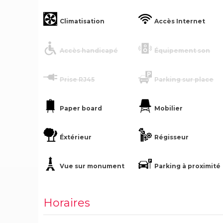
Climatisation
Accès Internet
Accès handicapé
Équipement son
Prise RJ45
Parking sur place
Paper board
Mobilier
Éxtérieur
Régisseur
Vue sur monument
Parking à proximité
Horaires