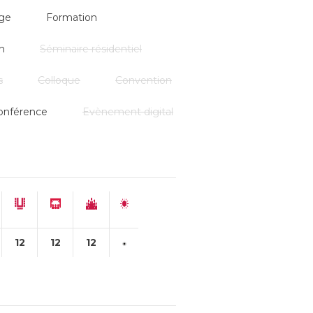
ge
Formation
n
Séminaire résidentiel
s
Colloque
Convention
onférence
Evènement digital
12
12
12