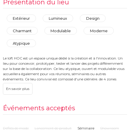
Présentation du lieu
Extérieur
Lumineux
Design
Charmant
Modulable
Moderne
Atypique
Le loft HOC est un espace unique dédié à la création et à l'innovation. Un
lieu pour concevoir, prototyper, tester et lancer des projets différemment
sur la base de la collaboration. Ce lieu atypique, ouvert et modulable vous
accueillera également pour vos réunions, séminaires ou autres
événements. Ce lieu convivial est composé d'une plénière, de 4 zones
"atelier", d'une cuisine et d'un coin dédié aux pauses. Au niveau de la
technologie, il est équipé des meilleurs standard du marché. Le café, l'eau
filtrée, plate ou gazeuse, sont mis à disposition gracieusement.
Événements acceptés
Défilés de mode
Lancement de produit
Séminaire
Showroom