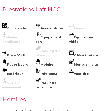
Prestations Loft HOC
Climatisation
Accès Internet
Fumeur
Accès
Équipement
Équipement
handicapé
son
vidéo
Parking sur
Prise RJ45
place
Office traiteur
Paper board
Mobilier
Ménage inclus
Éxtérieur
Régisseur
Vestiaire
Vue sur
Parking à
monument
proximité
Horaires