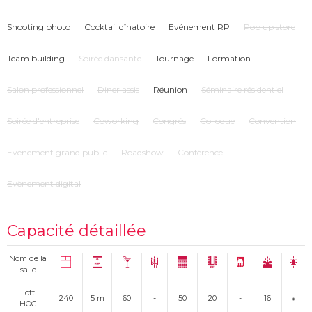
Shooting photo
Cocktail dînatoire
Evénement RP
Pop up store
Team building
Soirée dansante
Tournage
Formation
Salon professionnel
Diner assis
Réunion
Séminaire résidentiel
Soirée d'entreprise
Coworking
Congrés
Colloque
Convention
Evénement grand public
Roadshow
Conférence
Evènement digital
Capacité détaillée
Nom de la
salle
Loft
240
5 m
60
-
50
20
-
16
HOC