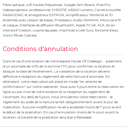
Fibre optique, wifi hautes fréquences, Google Jam Board, iPad Pro,
Vidéoprojecteur professionnel CHRISTIE à 8500 lumens, Caméra tourelle
PANASONIC et enregistreur EXTRON, Amplificateur YAMAHA et 10
enceintes avec caisson de basse, Processeur Audio YAMAHA, Micro sans fil
et casque, Interfaces de diffusion Bluethooth, Apple TV 4K, XLR, écran
interactif Creston, cuisine équipée, machines à café Jura, fontaine d'eau
micro-filtrée Castalie.
Conditions d'annulation
Dans le cas d'une location de notre espace House Of Codesign : -paiement
d'un acompte de 40% de la somme TTC pour confirmer la location et
bloquer la date de l'évènement. La validation de la location devient
définitive à réception du règlement de cette facture d’acompte. En
attendant, votre réservation est placé en mode "en attente de
confirmation" sur notre calendrier. Vous avez 5 jours entre la réservation en
ligne ou par mail de votre location et la réception du règlement de
l'acompte. Au-delà de 5 jours, nous annulerons votre réservation. -le
règlement du solde de la facture se fait obligatoirement avant le jour de
l'opération. Aucune modification ne sera acceptée moins de 7 jours avant
le début de la prestation. En cas d’annulation moins de 14 jours avant la
location, la totalité de la prestation sera due à Reloaded.