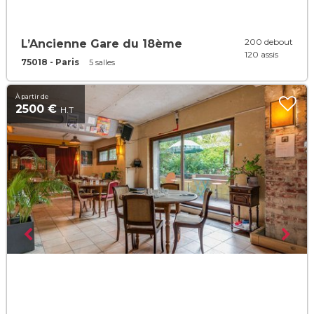
200 debout
L’Ancienne Gare du 18ème
120 assis
75018 - Paris
5 salles
À partir de
2500 €
H.T