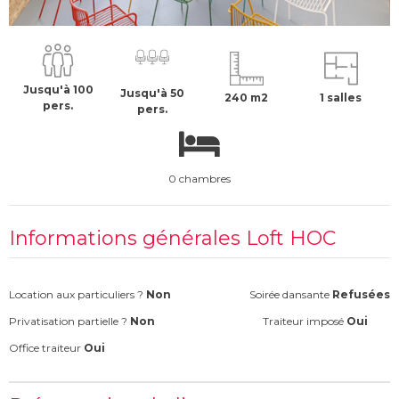
2800 €
H.T
Jusqu'à 100
Jusqu'à 50
240 m2
1 salles
pers.
pers.
0 chambres
Informations générales Loft HOC
Location aux particuliers ?
Non
Soirée dansante
Refusées
Privatisation partielle ?
Non
Traiteur imposé
Oui
Office traiteur
Oui