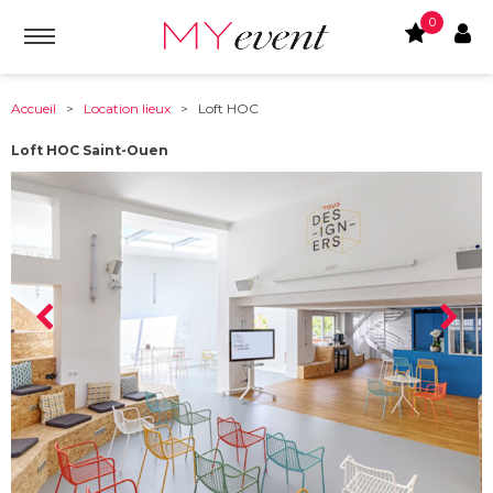
0
Accueil
>
Location lieux
> Loft HOC
Loft HOC Saint-Ouen
À partir de :
93400
-
Saint-Ouen