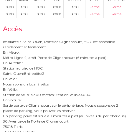
Lundi
Mardi
Mercredi
Jeudi
Vendredi
Samedi
Dimanche
09:00
09:00
09:00
09:00
09:00
Fermé
Fermé
00:00
00:00
00:00
00:00
00:00
Fermé
Fermé
Accès
Implanté à Saint-Ouen, Porte de Clignancourt, HOC est accessible
rapidement et facilement.
En Métro :
Métro Ligne 4, arrêt Porte de Clignancourt (6 minutes à pied)
En Autolib :
Station au pied de HOC :
Saint-Ouen/Entrepôts/2
En Vélo :
Nous avons un local à vélos
En Vélib :
Station de Vélib’ à 300 mètres : Station Velib 34004
En voiture :
Sortie porte de Clignancourt sur le périphérique. Nous disposons de 2
places de parking, vous pouvez les réserver.
Un parking privé est situé à 3 minutes à pied (au niveau du périphérique) :
30 Avenue de la Porte de Clignancourt,
75018 Paris
Tél : 01 42 64 03 82