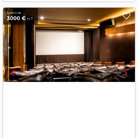
À partir de
3000 €
H.T