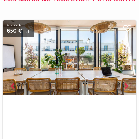
À partir de
650 €
H.T