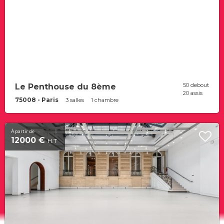
50 debout
Le Penthouse du 8ème
20 assis
75008 - Paris
3 salles
1 chambre
À partir de
12000 €
H.T