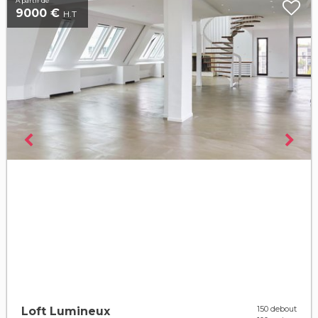
À partir de
9000 €
H.T
150 debout
Loft Lumineux