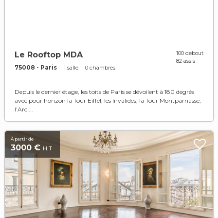
100 debout
Le Rooftop MDA
82 assis
75008 - Paris
1 salle
0 chambres
Depuis le dernier étage, les toits de Paris se dévoilent à 180 degrés
avec pour horizon la Tour Eiffel, les Invalides, la Tour Montparnasse,
l’Arc ...
À partir de
3000 €
H.T