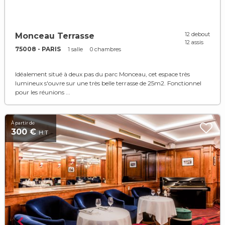
12 debout
Monceau Terrasse
12 assis
75008 - PARIS
1 salle
0 chambres
Idéalement situé à deux pas du parc Monceau, cet espace très
lumineux s'ouvre sur une très belle terrasse de 25m2. Fonctionnel
pour les réunions ...
À partir de
300 €
H.T