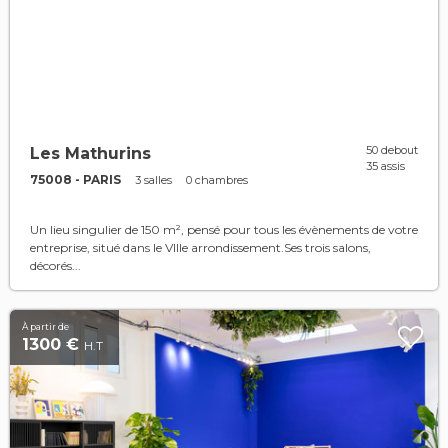
50 debout
Les Mathurins
35 assis
75008 - PARIS
3 salles
0 chambres
Un lieu singulier de 150 m², pensé pour tous les évènements de votre
entreprise, situé dans le VIIIe arrondissement. ​ Ses trois salons,
décorés...
À partir de
1300 €
H.T