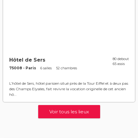
80 debout
Hôtel de Sers
65 assis
75008 - Paris
6 salles
52 chambres
L’hôtel de Sers, hôtel parisien situé près de la Tour Eiffel et à deux pas
des Champs Elysées, fait revivre la vocation originelle de cet ancien
hô...
Voir tous les lieux