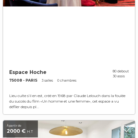
80 debout
Espace Hoche
30 assis
75008 - PARIS
3 salles
0 chambres
Lieu culte s’il en est, créé en 1968 par Claude Lelouch dans la foulée
du succès du film «Un homme et une femme», cet espace a vu
défiler depuis pl...
À partir de
2000 €
H.T